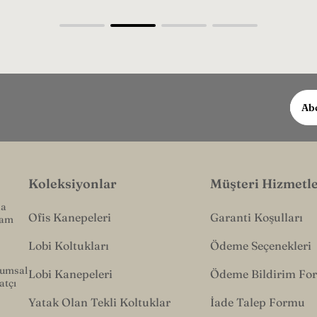
E-
Abo
post
adres
girin.
Koleksiyonlar
Müşteri Hizmetle
na
Ofis Kanepeleri
Garanti Koşulları
tam
Lobi Koltukları
Ödeme Seçenekleri
rumsal
Lobi Kanepeleri
Ödeme Bildirim Fo
atçı
Yatak Olan Tekli Koltuklar
İade Talep Formu