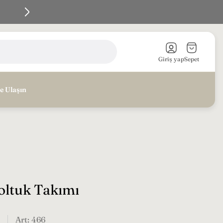
En iyi Fiyata - En iyi Kalite - Koltuk siparişi vermen
Sepet
çekmecesi
Giriş yap
Sepet
e Ulaşın
oltuk Takımı
Art: 466