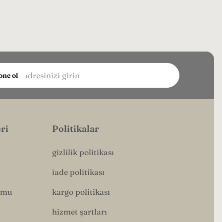
ne ol
a
inizi
..
ri
Politikalar
gizlilik politikası
iade politikası
rmu
kargo politikası
hizmet şartları