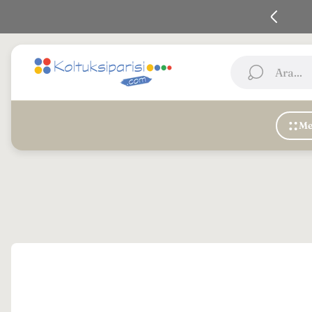
 En iyi Kalite - Koltuk siparişi vermenin En kolay yolu
Mağaza
Ara...
logosu"
Me