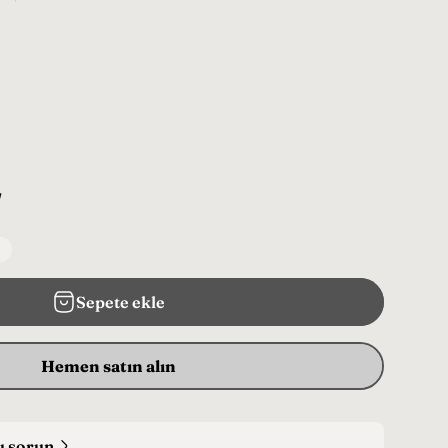
L
Sepete ekle
Hemen satın alın
ru sorun