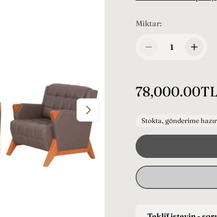
Miktar:
N
78,000.00T
o
r
Stokta, gönderime hazır
m
a
l
f
i
Teklif isteyin - so