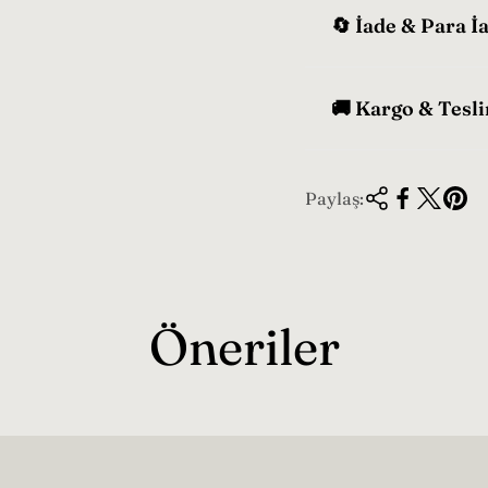
🔄 İade & Para İ
🚚 Kargo & Tesl
Paylaş:
Öneriler