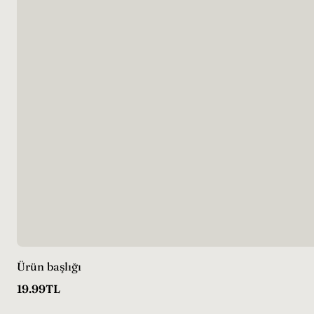
Ürün başlığı
Normal
19.99TL
fiyat