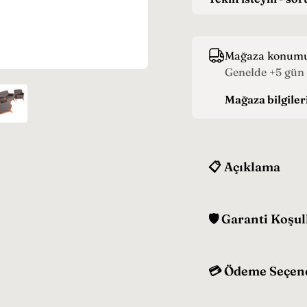
y
a
t
Mağaza konum
Genelde +5 gün 
Mağaza bilgiler
📋 Açıklama
🛡️ Garanti Koşul
💳 Ödeme Seçen