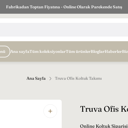
Fabrikadan Toptan Fiyatına - Online Olarak Parekende Satış
nü
Ana sayfa
Tüm koleksiyonlar
Tüm ürünler
Bloglar
Haberler
Biz
Ana Sayfa
Truva Ofis Koltuk Takımı
Truva Ofis K
Online Koltuk Siparişi