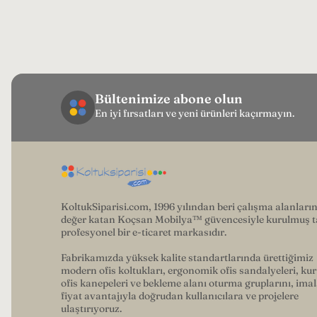
Bültenimize abone olun
En iyi fırsatları ve yeni ürünleri kaçırmayın.
KoltukSiparisi.com, 1996 yılından beri çalışma alanları
değer katan Koçsan Mobilya™ güvencesiyle kurulmuş 
profesyonel bir e-ticaret markasıdır.
Fabrikamızda yüksek kalite standartlarında ürettiğimiz
modern ofis koltukları, ergonomik ofis sandalyeleri, ku
ofis kanepeleri ve bekleme alanı oturma gruplarını, imal
fiyat avantajıyla doğrudan kullanıcılara ve projelere
ulaştırıyoruz.