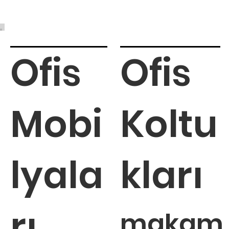
Ofis
Ofis
Mobi
Koltu
lyala
kları
rı
makam