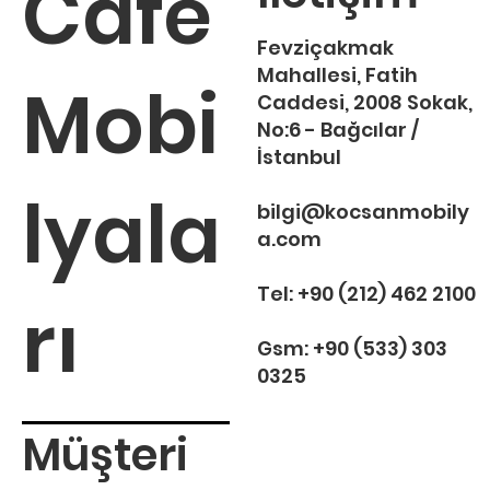
Cafe
Fevziçakmak
Mahallesi, Fatih
Mobi
Caddesi, 2008 Sokak,
No:6 - Bağcılar /
İstanbul
lyala
bilgi@kocsanmobily
a.com
Tel:
+90 (212) 462 2100
rı
Gsm:
+90 (533) 303
0325
Müşteri