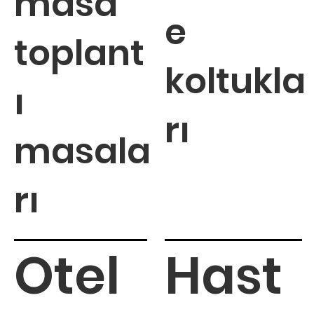
masa
e
toplant
koltukla
ı
rı
masala
rı
Otel
Hast