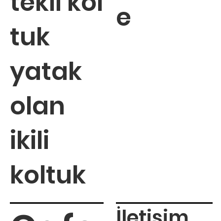
tekli kol
e
tuk
yatak
olan
ikili
koltuk
İletişim