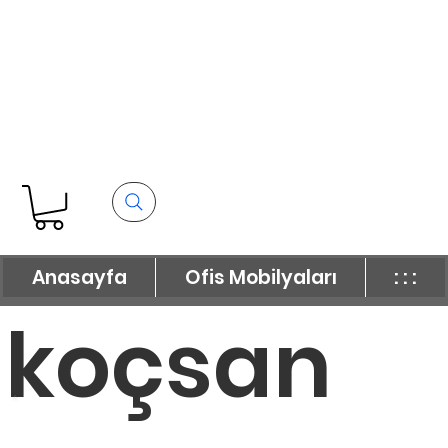
Anasayfa
Ofis Mobilyaları
: : :
koçsan