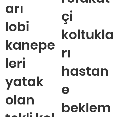
arı
çi
lobi
koltukla
kanepe
rı
leri
hastan
yatak
e
olan
beklem