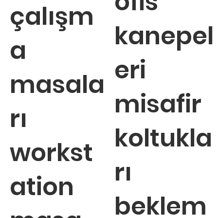
ofis
çalışm
kanepel
a
eri
masala
misafir
rı
koltukla
workst
rı
ation
beklem