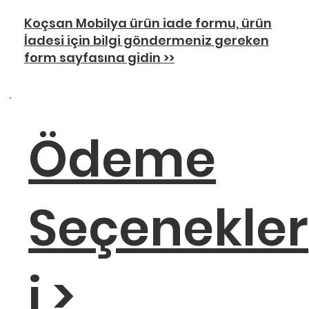
Koçsan Mobilya ürün iade formu, ürün
İadesi için bilgi göndermeniz gereken
form sayfasına gidin >>
Ödeme
Seçenekler
i >