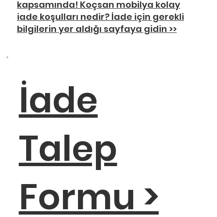
kapsamında! Koçsan mobilya kolay
iade koşulları nedir? İade için gerekli
bilgilerin yer aldığı sayfaya gidin >>
İade
Talep
Formu >