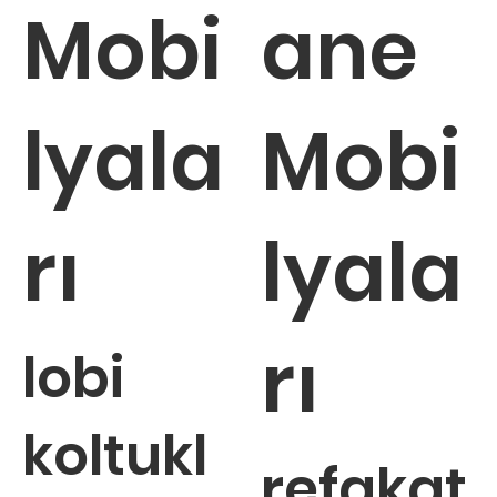
Mobi
ane
lyala
Mobi
rı
lyala
rı
lobi
koltukl
refakat