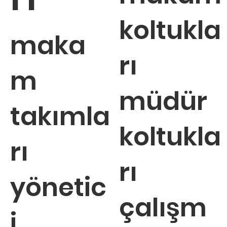
koltukla
maka
rı
m
müdür
takımla
koltukla
rı
rı
yönetic
çalışm
i