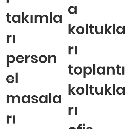
a
takımla
koltukla
rı
rı
person
toplantı
el
koltukla
masala
rı
rı