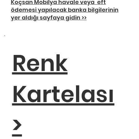
Koçsan Mobilya havale veya eft
ödemesi yapılacak banka bilgilerinin
yer aldığı sayfaya gidin >>
Renk
Kartelası
>