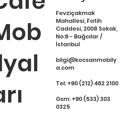
Cafe
Fevziçakmak
Mob
Mahallesi, Fatih
Caddesi, 2008 Sokak,
No:6 - Bağcılar /
İstanbul
ilyal
bilgi@kocsanmobily
a.com
arı
Tel:
+90 (212) 462 2100
Gsm:
+90 (533) 303
0325