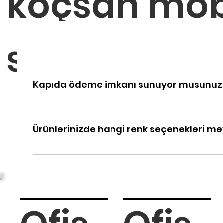
koçsan mobi
sorular
Kapıda ödeme imkanı sunuyor musunuz
Evet, İstanbul içindeki teslimatlarda kapıda
güvenli bir şekilde gerçekleştirmelerini sağl
Ürünlerinizde hangi renk seçenekleri m
Evet, ürünlerimiz geniş bir renk yelpazesi sun
için renk kataloğumuzu inceleyebilirsiniz.