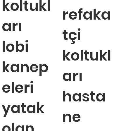
koltukl
refaka
arı
tçi
lobi
koltukl
kanep
arı
eleri
hasta
yatak
ne
olan