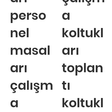
perso
a
nel
koltukl
masal
arı
arı
toplan
çalışm
tı
a
koltukl