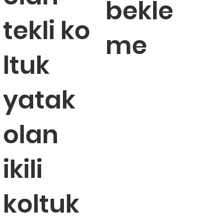
bekle
tekli ko
me
ltuk
yatak
olan
ikili
koltuk