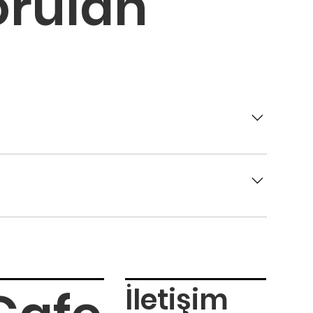
orulan
erimizin ödeme işlemlerini daha kolay ve
arasından tercih yapabilirsiniz. Detaylı bilgi
İletişim