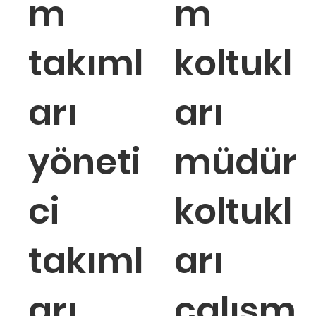
m
m
takıml
koltukl
arı
arı
yöneti
müdür
ci
koltukl
takıml
arı
arı
çalışm