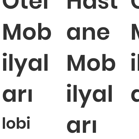
Otel
Hast
Mob
ane
ilyal
Mob
arı
ilyal
arı
lobi