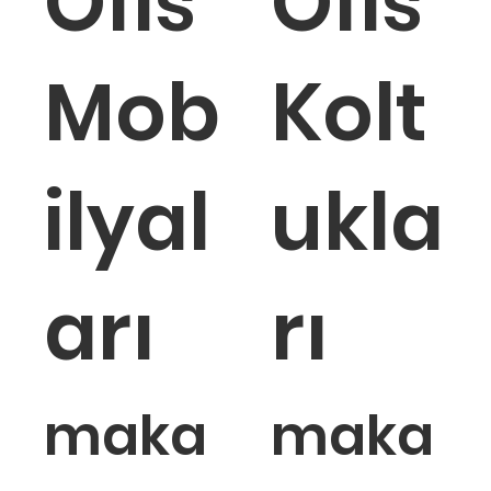
Ofis
Ofis
Mob
Kolt
ilyal
ukla
arı
rı
maka
maka