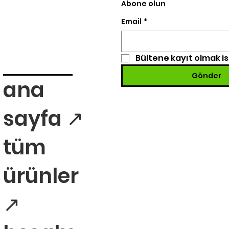
Abone olun
Email
*
Bültene kayıt olmak i
Gönder
ana
sayfa ↗
tüm
ürünler
↗