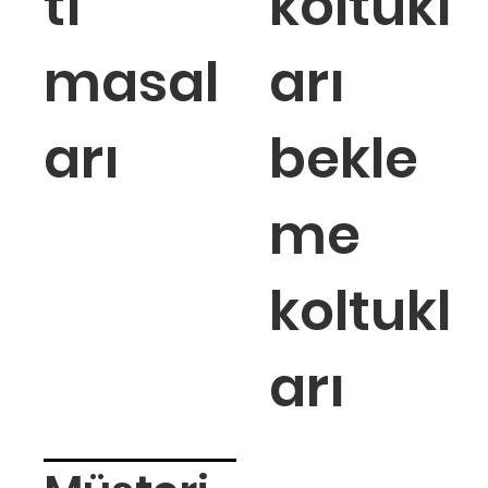
tı
koltukl
masal
arı
arı
bekle
me
koltukl
arı