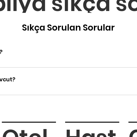
lya sıkça s
Sıkça Sorulan Sorular
?
 ödeme seçeneğimiz mevcuttur. Bu hizmetimiz, müşteril
amak amacıyla sunulmaktadır.
evcut?
maktadır. Ahşap, deri ve kumaş kaplama seçeneklerimiz 