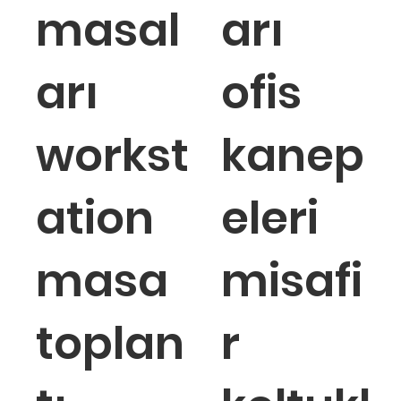
masal
arı
arı
ofis
workst
kanep
ation
eleri
masa
misafi
toplan
r