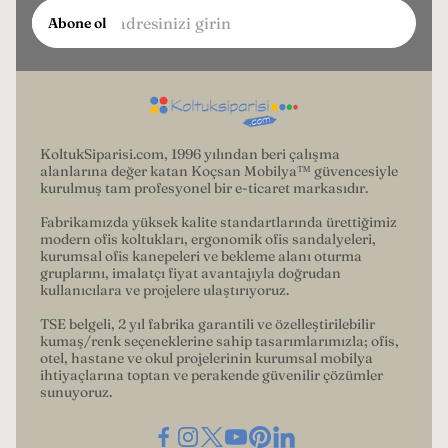
E-
Abone ol
posta
adresinizi
girin...
KoltukSiparisi.com, 1996 yılından beri çalışma
alanlarına değer katan Koçsan Mobilya™ güvencesiyle
kurulmuş tam profesyonel bir e-ticaret markasıdır.
Fabrikamızda yüksek kalite standartlarında ürettiğimiz
modern ofis koltukları, ergonomik ofis sandalyeleri,
kurumsal ofis kanepeleri ve bekleme alanı oturma
gruplarını, imalatçı fiyat avantajıyla doğrudan
kullanıcılara ve projelere ulaştırıyoruz.
TSE belgeli, 2 yıl fabrika garantili ve özelleştirilebilir
kumaş/renk seçeneklerine sahip tasarımlarımızla; ofis,
otel, hastane ve okul projelerinin kurumsal mobilya
ihtiyaçlarına toptan ve perakende güvenilir çözümler
sunuyoruz.