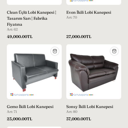
Clean Üçlü Lobi Kanepesi |
Even İkili Lobi Kanepesi
Art: 70
Tasarım Sarı | Fabrika
Fiyatına
Art: 62
Normal
Normal
49,000.00TL
27,000.00TL
fiyat
fiyat
Gemo İkili Lobi Kanepesi
Sonsy İkili Lobi Kanepesi
Art: 71
Art: 80
Normal
Normal
23,000.00TL
37,000.00TL
fiyat
fiyat