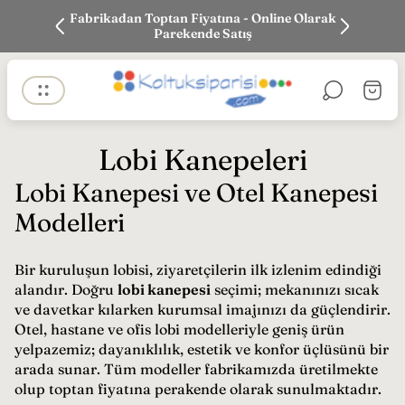
k siparişi
Fabrikadan Toptan Fiyatına - Online Olarak
En iyi Fi
Parekende Satış
Mağaza
Sepet
logosu"
çekmec
Lobi Kanepeleri
Lobi Kanepesi ve Otel Kanepesi
Modelleri
Bir kuruluşun lobisi, ziyaretçilerin ilk izlenim edindiği
alandır. Doğru
lobi kanepesi
seçimi; mekanınızı sıcak
ve davetkar kılarken kurumsal imajınızı da güçlendirir.
Otel, hastane ve ofis lobi modelleriyle geniş ürün
yelpazemiz; dayanıklılık, estetik ve konfor üçlüsünü bir
arada sunar. Tüm modeller fabrikamızda üretilmekte
olup toptan fiyatına perakende olarak sunulmaktadır.