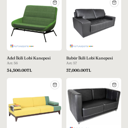
Adel İkili Lobi Kanepesi
Babür İkili Lobi Kanepesi
Art: 56
Art: 57
Normal
Normal
34,500.00TL
37,000.00TL
fiyat
fiyat