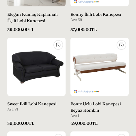
Elegan Kumaş Kaplamalı
Bonny İkili Lobi Kanepesi
Art: 59
Üçlü Lobi Kanepesi
Normal
Normal
39,000.00TL
37,000.00TL
fiyat
fiyat
Sweet İkili Lobi Kanepesi
Bonte Üçlü Lobi Kanepesi
Art: 81
Beyaz Kombin
Art: 1
Normal
Normal
39,000.00TL
49,000.00TL
fiyat
fiyat