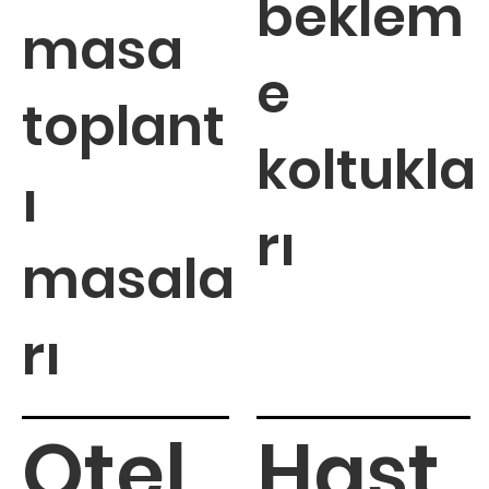
beklem
masa
e
toplant
koltukla
ı
rı
masala
rı
Otel
Hast