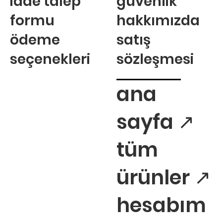
iade talep
güvenlik
formu
hakkımızda
ödeme
satış
seçenekleri
sözleşmesi
ana
sayfa ↗
tüm
ürünler ↗
hesabım