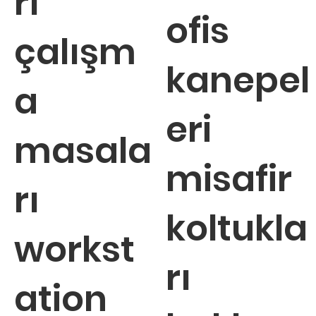
rı
ofis
çalışm
kanepel
a
eri
masala
misafir
rı
koltukla
workst
rı
ation