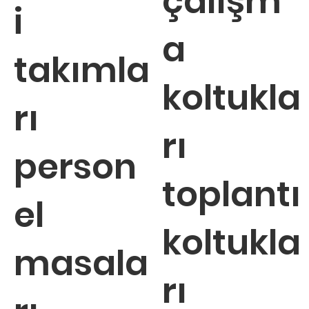
çalışm
i
a
takımla
koltukla
rı
rı
person
toplantı
el
koltukla
masala
rı