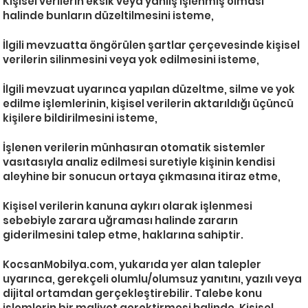
Kişisel verilerin eksik veya yanlış işlenmiş olması
halinde bunların düzeltilmesini isteme,
İlgili mevzuatta öngörülen şartlar çerçevesinde kişisel
verilerin silinmesini veya yok edilmesini isteme,
İlgili mevzuat uyarınca yapılan düzeltme, silme ve yok
edilme işlemlerinin, kişisel verilerin aktarıldığı üçüncü
kişilere bildirilmesini isteme,
İşlenen verilerin münhasıran otomatik sistemler
vasıtasıyla analiz edilmesi suretiyle kişinin kendisi
aleyhine bir sonucun ortaya çıkmasına itiraz etme,
Kişisel verilerin kanuna aykırı olarak işlenmesi
sebebiyle zarara uğraması halinde zararın
giderilmesini talep etme, haklarına sahiptir.
KocsanMobilya.com, yukarıda yer alan talepler
uyarınca, gerekçeli olumlu/olumsuz yanıtını, yazılı veya
dijital ortamdan gerçekleştirebilir. Talebe konu
işlemlerin bir maliyet gerektirmesi halinde, Kişisel