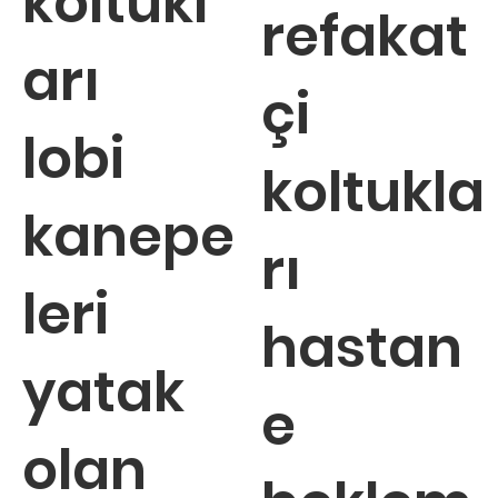
koltukl
refakat
arı
çi
lobi
koltukla
kanepe
rı
leri
hastan
yatak
e
olan