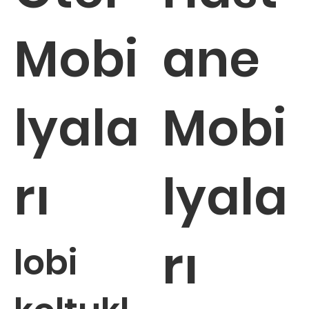
Mobi
ane
lyala
Mobi
rı
lyala
rı
lobi