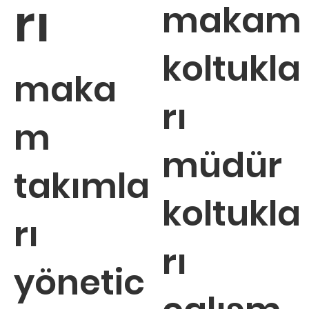
rı
makam
koltukla
maka
rı
m
müdür
takımla
koltukla
rı
rı
yönetic