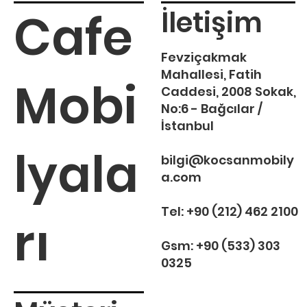
Cafe
İletişim
Fevziçakmak
Mahallesi, Fatih
Mobi
Caddesi, 2008 Sokak,
No:6 - Bağcılar /
İstanbul
lyala
bilgi@kocsanmobily
a.com
Tel:
+90 (212) 462 2100
rı
Gsm:
+90 (533) 303
0325