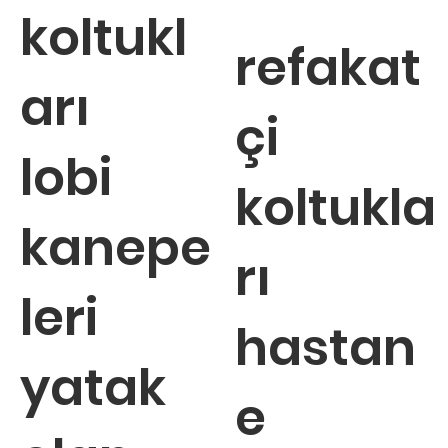
koltukl
refakat
arı
çi
lobi
koltukla
kanepe
rı
leri
hastan
yatak
e