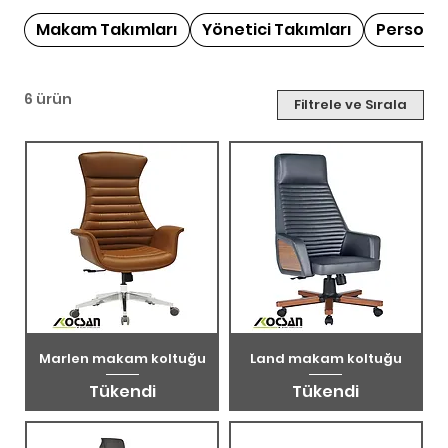
deri ve hakiki deri kaplama seçenekleri. Patron, başkan ve
genel müdür odaları için ideal. Koçsan Mobilya üretimi.
Makam Takımları
Yönetici Takımları
Personel
6 ürün
Filtrele ve Sırala
Marlen makam koltuğu
Land makam koltuğu
Tükendi
Tükendi