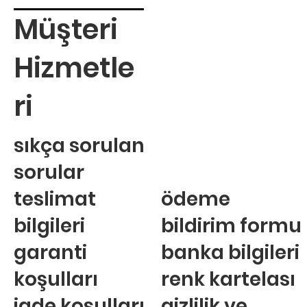
Müşteri
Hizmetle
ri
sıkça sorulan
sorular
teslimat
ödeme
bilgileri
bildirim formu
garanti
banka bilgileri
koşulları
renk kartelası
iade koşulları
gizlilik ve