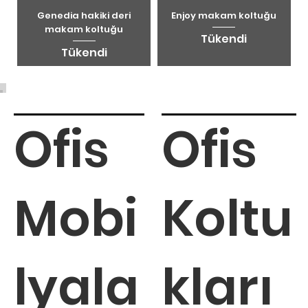
Genedia hakiki deri
Enjoy makam koltuğu
makam koltuğu
Tükendi
Tükendi
Ofis
Ofis
Mobi
Koltu
lyala
kları