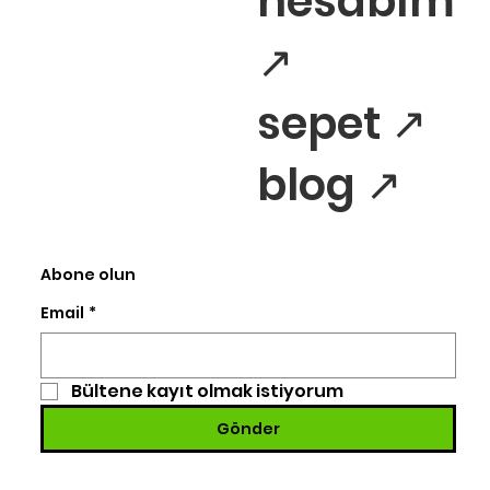
hesabım
↗
sepet ↗
blog ↗
Abone olun
Email
*
Bültene kayıt olmak istiyorum
Gönder