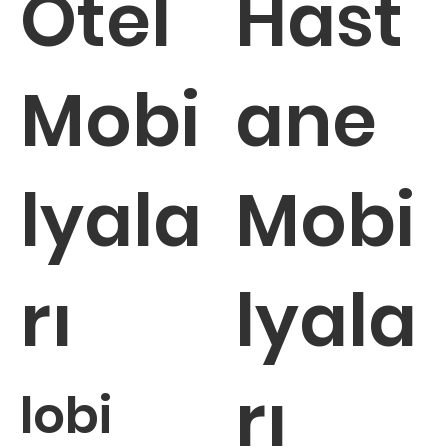
Otel
Hast
Mobi
ane
lyala
Mobi
rı
lyala
rı
lobi