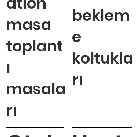
ation
beklem
masa
e
toplant
koltukla
ı
rı
masala
rı