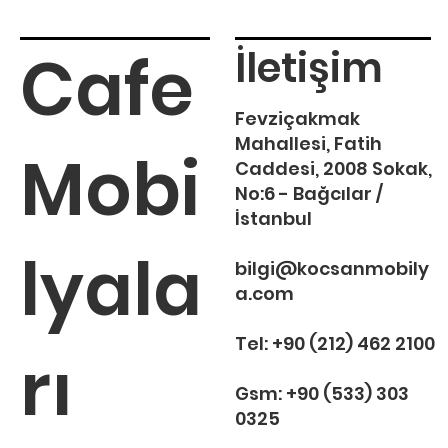
Cafe
İletişim
Fevziçakmak
Mahallesi, Fatih
Mobi
Caddesi, 2008 Sokak,
No:6 - Bağcılar /
İstanbul
lyala
bilgi@kocsanmobily
a.com
Tel:
+90 (212) 462 2100
rı
Gsm:
+90 (533) 303
0325