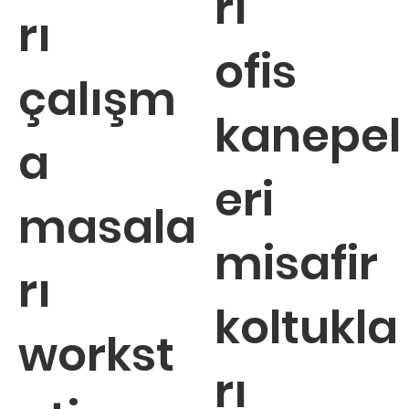
rı
rı
ofis
çalışm
kanepel
a
eri
masala
misafir
rı
koltukla
workst
rı