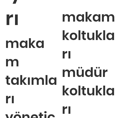
rı
makam
koltukla
maka
rı
m
müdür
takımla
koltukla
rı
rı
yönetic