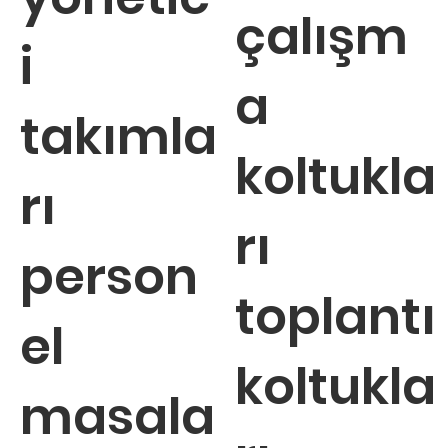
çalışm
i
a
takımla
koltukla
rı
rı
person
toplantı
el
koltukla
masala