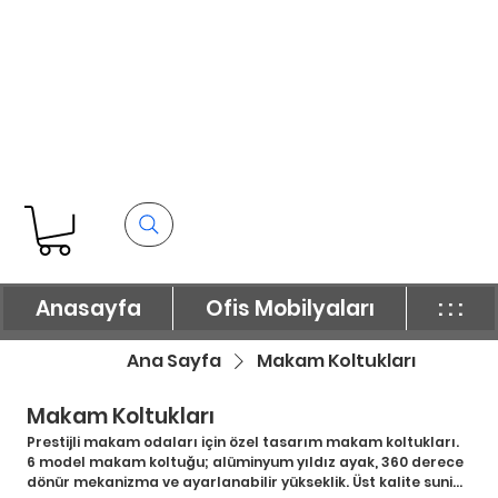
Anasayfa
Ofis Mobilyaları
: : :
Ana Sayfa
Makam Koltukları
Makam Koltukları
Prestijli makam odaları için özel tasarım makam koltukları.
6 model makam koltuğu; alüminyum yıldız ayak, 360 derece
dönür mekanizma ve ayarlanabilir yükseklik. Üst kalite suni