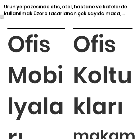
Ürün yelpazesinde ofis, otel, hastane ve kafelerde 
kullanılmak üzere tasarlanan çok sayıda masa, 
koltuk, sandalye ve kanepe modeli bulunur.

Ofis
Ofis
Tüm ürünler piyasaya sunulmadan önce tasarım ve 
üretim süreçlerinde detaylı biçimde geliştirilir ve 
test edilir. İnovasyona ve müşteri memnuniyetine 
odaklanan yaklaşımı sayesinde Koçsan Mobilya, 
sektöründe güvenilir ve saygın bir marka konumuna 
Mobi
Koltu
ulaşmıştır.
lyala
kları
rı
makam