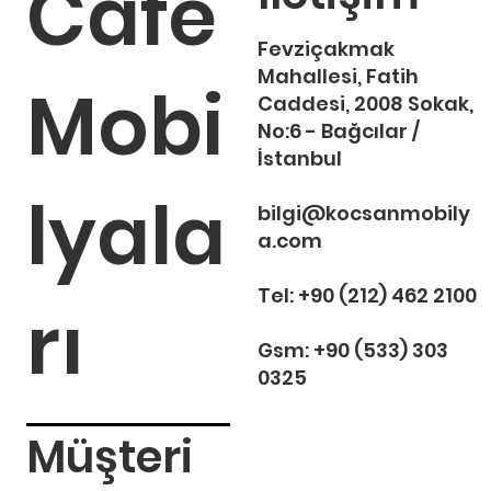
Cafe
Fevziçakmak
Mahallesi, Fatih
Mobi
Caddesi, 2008 Sokak,
No:6 - Bağcılar /
İstanbul
lyala
bilgi@kocsanmobily
a.com
Tel:
+90 (212) 462 2100
rı
Gsm:
+90 (533) 303
0325
Müşteri