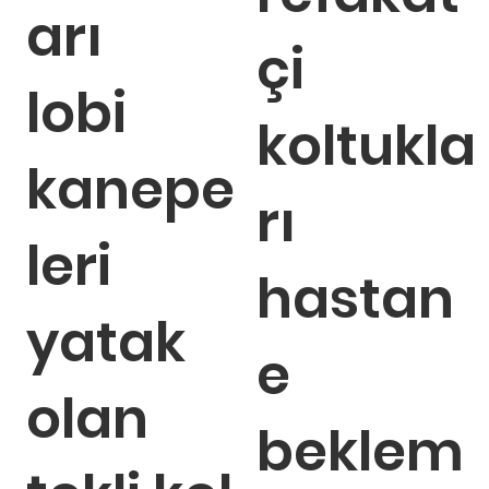
arı
çi
lobi
koltukla
kanepe
rı
leri
hastan
yatak
e
olan
beklem