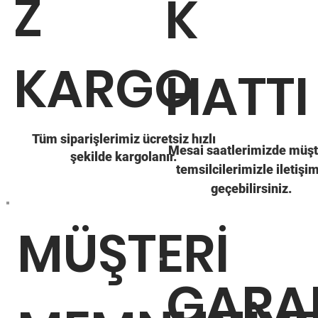
Z
K
KARGO
HATTI
Tüm siparişlerimiz ücretsiz hızlı
Mesai saatlerimizde müşt
şekilde kargolanır.
temsilcilerimizle iletişi
geçebilirsiniz.
MÜŞTERİ
GARA