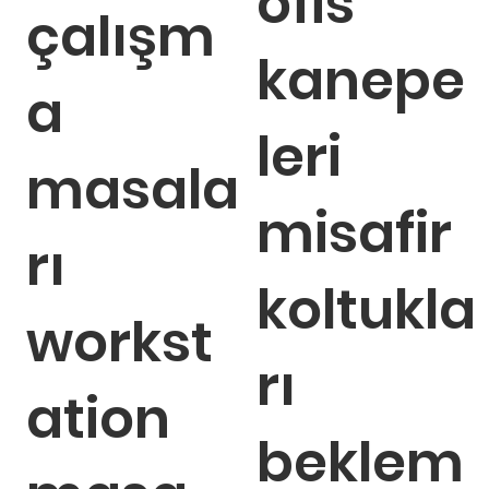
ofis
çalışm
kanepe
a
leri
masala
misafir
rı
koltukla
workst
rı
ation
beklem