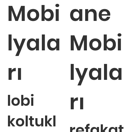
Mobi
ane
lyala
Mobi
rı
lyala
rı
lobi
koltukl
refakat