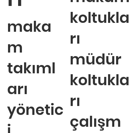
koltukla
maka
rı
m
müdür
takıml
koltukla
arı
rı
yönetic
çalışm
i