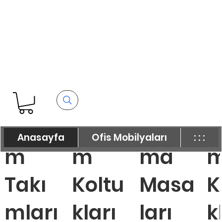
Maka
Maka
Çalış
Ç
Anasayfa
Ofis Mobilyaları
: : :
m
m
ma
Takı
Koltu
Masa
K
mları
kları
ları
k