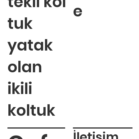
tekli kol
e
tuk
yatak
olan
ikili
koltuk
İletişim