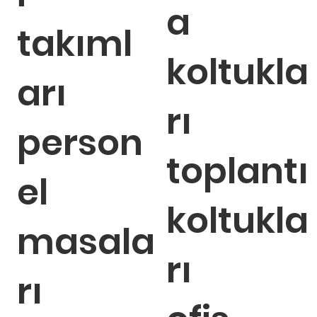
a
takıml
koltukla
arı
rı
person
toplantı
el
koltukla
masala
rı
rı