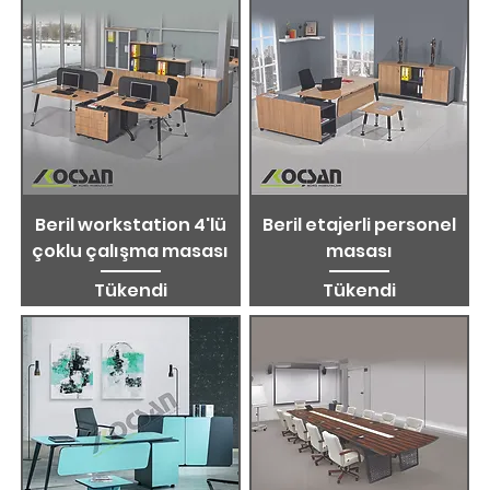
Beril workstation 4'lü
Beril etajerli personel
çoklu çalışma masası
masası
Tükendi
Tükendi