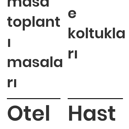
masa
e
toplant
koltukla
ı
rı
masala
rı
Otel
Hast