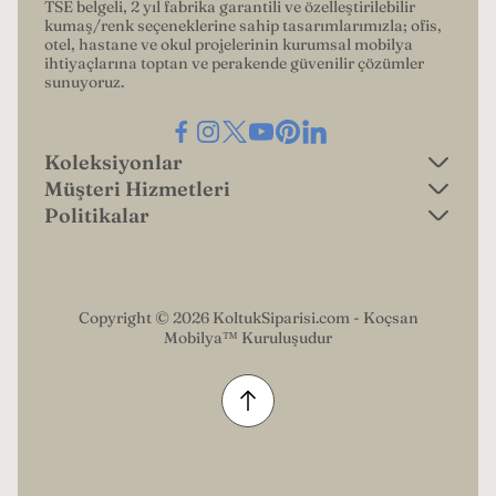
TSE belgeli, 2 yıl fabrika garantili ve özelleştirilebilir
kumaş/renk seçeneklerine sahip tasarımlarımızla; ofis,
otel, hastane ve okul projelerinin kurumsal mobilya
ihtiyaçlarına toptan ve perakende güvenilir çözümler
sunuyoruz.
Koleksiyonlar
Müşteri Hizmetleri
Makam Koltukları
Politikalar
Garanti Koşulları
Müdür Koltukları
gizlilik politikası
Ödeme Seçenekleri
Çalışma Koltukları
iade politikası
Ödeme Bildirim Formu
Copyright © 2026 KoltukSiparisi.com - Koçsan
Bekleme Koltukları
Mobilya™ Kuruluşudur
kargo politikası
İade Talep Formu
Ofis Kanepeleri
hizmet şartları
Hakkımızda
Refakatçi Koltukları
iletişim bilgileri
Bize Ulaşın
Cafe Koltukları