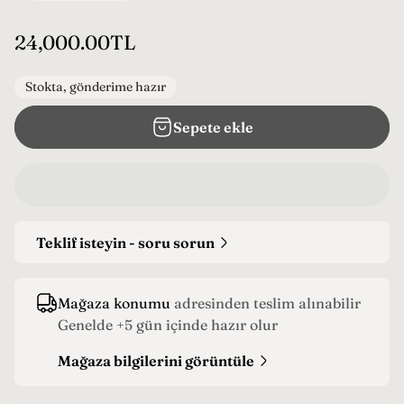
N
24,000.00TL
o
r
Stokta, gönderime hazır
m
Sepete ekle
a
l
f
i
y
Teklif isteyin - soru sorun
a
t
Mağaza konumu
adresinden teslim alınabilir
Genelde +5 gün içinde hazır olur
Mağaza bilgilerini görüntüle