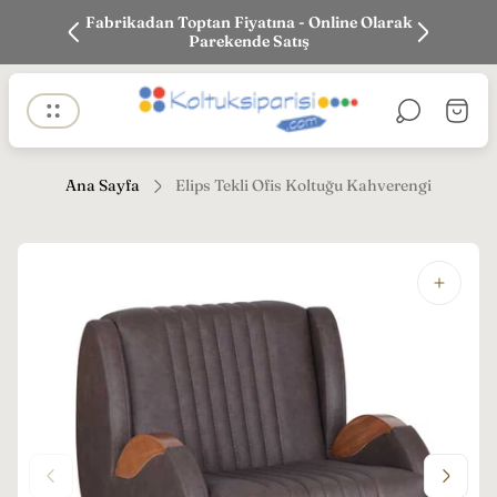
k siparişi
Fabrikadan Toptan Fiyatına - Online Olarak
En iyi Fi
Parekende Satış
Mağaza
Sepet
logosu"
çekmec
Ana Sayfa
Elips Tekli Ofis Koltuğu Kahverengi