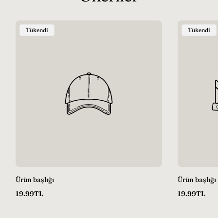
Ürün
Ürün
Tükendi
Tükendi
Etiketi:
Etiketi:
Ürün başlığı
Ürün başlığı
Normal
Normal
19.99TL
19.99TL
fiyat
fiyat