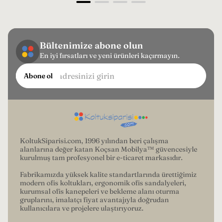
Bültenimize abone olun
En iyi fırsatları ve yeni ürünleri kaçırmayın.
E-
Abone ol
posta
adresinizi
girin...
KoltukSiparisi.com, 1996 yılından beri çalışma
alanlarına değer katan Koçsan Mobilya™ güvencesiyle
kurulmuş tam profesyonel bir e-ticaret markasıdır.
Fabrikamızda yüksek kalite standartlarında ürettiğimiz
modern ofis koltukları, ergonomik ofis sandalyeleri,
kurumsal ofis kanepeleri ve bekleme alanı oturma
gruplarını, imalatçı fiyat avantajıyla doğrudan
kullanıcılara ve projelere ulaştırıyoruz.