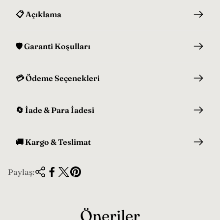
📋 Açıklama
🛡️ Garanti Koşulları
💳 Ödeme Seçenekleri
🔄 İade & Para İadesi
🚚 Kargo & Teslimat
Paylaş:
Öneriler