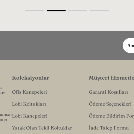
E-
Abo
post
adres
girin.
Koleksiyonlar
Müşteri Hizmetle
na
Ofis Kanepeleri
Garanti Koşulları
tam
Lobi Koltukları
Ödeme Seçenekleri
rumsal
Lobi Kanepeleri
Ödeme Bildirim Fo
atçı
Yatak Olan Tekli Koltuklar
İade Talep Formu