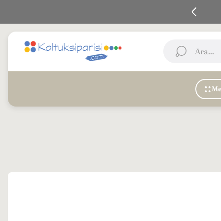
 En iyi Kalite - Koltuk siparişi vermenin En kolay yolu
Mağaza
Ara...
logosu"
Me