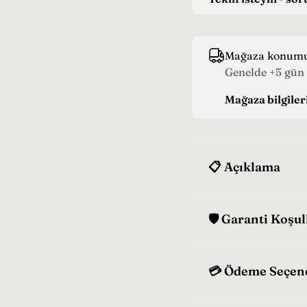
y
a
t
Mağaza konum
Genelde +5 gün 
Mağaza bilgiler
📋 Açıklama
🛡️ Garanti Koşul
💳 Ödeme Seçen