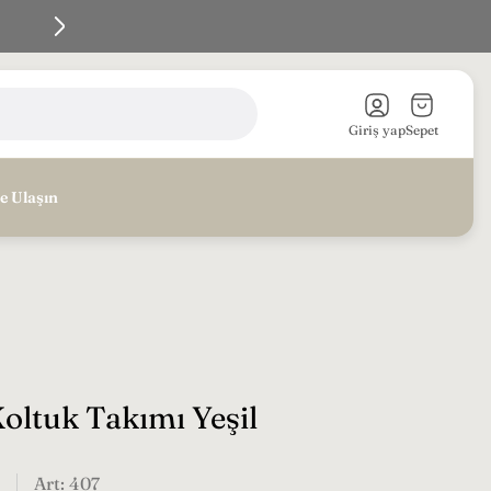
En iyi Fiyata - En iyi Kalite - Koltuk siparişi vermen
Sepet
çekmecesi
Giriş yap
Sepet
e Ulaşın
Koltuk Takımı Yeşil
Art: 407