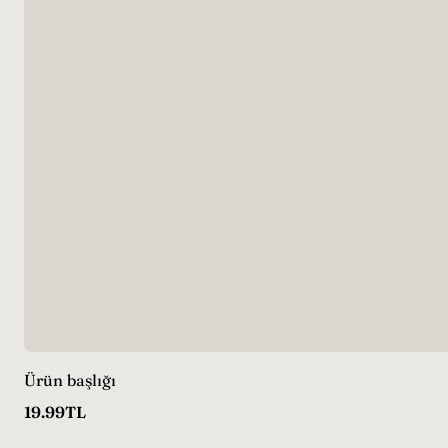
Ürün başlığı
Normal
19.99TL
fiyat