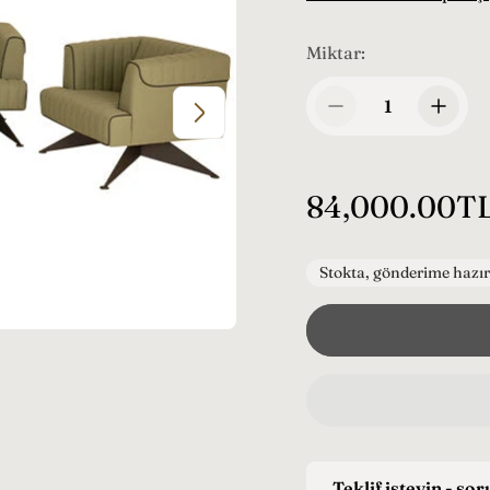
Miktar:
N
84,000.00T
o
r
Stokta, gönderime hazır
m
a
l
f
i
Teklif isteyin - so