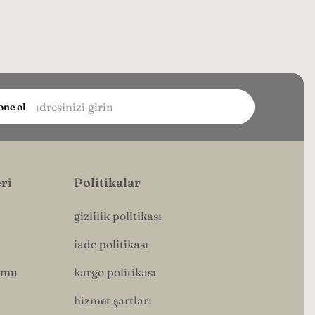
ne ol
a
inizi
..
ri
Politikalar
gizlilik politikası
iade politikası
rmu
kargo politikası
hizmet şartları