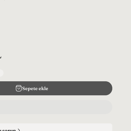
L
Sepete ekle
ru sorun