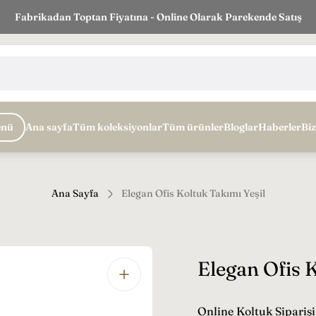
Fabrikadan Toptan Fiyatına - Online Olarak Parekende Satış
nü
Ana sayfa
Tüm koleksiyonlar
Tüm ürünler
Bloglar
Haberler
Biz
Ana Sayfa
Elegan Ofis Koltuk Takımı Yeşil
Elegan Ofis 
Online Koltuk Siparişi