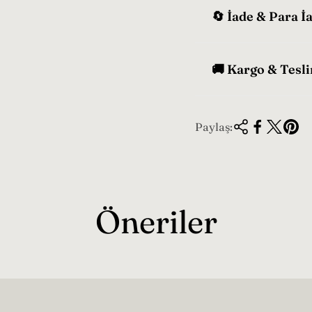
🔄 İade & Para İ
🚚 Kargo & Tesl
Paylaş:
Öneriler