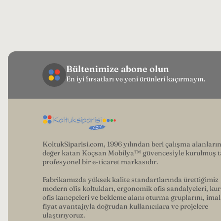
Bültenimize abone olun
En iyi fırsatları ve yeni ürünleri kaçırmayın.
KoltukSiparisi.com, 1996 yılından beri çalışma alanları
değer katan Koçsan Mobilya™ güvencesiyle kurulmuş 
profesyonel bir e-ticaret markasıdır.
Fabrikamızda yüksek kalite standartlarında ürettiğimiz
modern ofis koltukları, ergonomik ofis sandalyeleri, ku
ofis kanepeleri ve bekleme alanı oturma gruplarını, imal
fiyat avantajıyla doğrudan kullanıcılara ve projelere
ulaştırıyoruz.