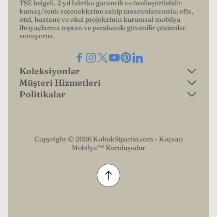
TSE belgeli, 2 yıl fabrika garantili ve özelleştirilebilir
kumaş/renk seçeneklerine sahip tasarımlarımızla; ofis,
otel, hastane ve okul projelerinin kurumsal mobilya
ihtiyaçlarına toptan ve perakende güvenilir çözümler
sunuyoruz.
Koleksiyonlar
Müşteri Hizmetleri
Ofis Kanepeleri
Politikalar
Garanti Koşulları
Lobi Koltukları
gizlilik politikası
Ödeme Seçenekleri
Lobi Kanepeleri
iade politikası
Ödeme Bildirim Formu
Copyright © 2026 KoltukSiparisi.com - Koçsan
Yatak Olan Tekli Koltuklar
Mobilya™ Kuruluşudur
kargo politikası
İade Talep Formu
Yatak Olan İkili Koltuklar
hizmet şartları
Hakkımızda
Refakatçi Koltukları
iletişim bilgileri
Bize Ulaşın