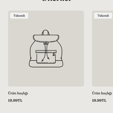
Ürün
Ürün
Tükendi
Tükendi
Etiketi:
Etiketi:
Ürün başlığı
Ürün başlığı
Normal
Normal
19.99TL
19.99TL
fiyat
fiyat