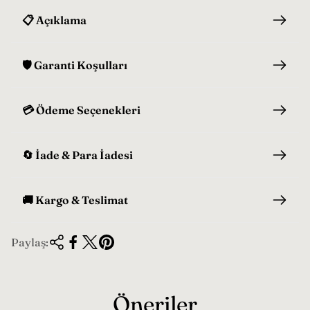
📋 Açıklama
🛡️ Garanti Koşulları
💳 Ödeme Seçenekleri
🔄 İade & Para İadesi
🚚 Kargo & Teslimat
Paylaş:
Öneriler