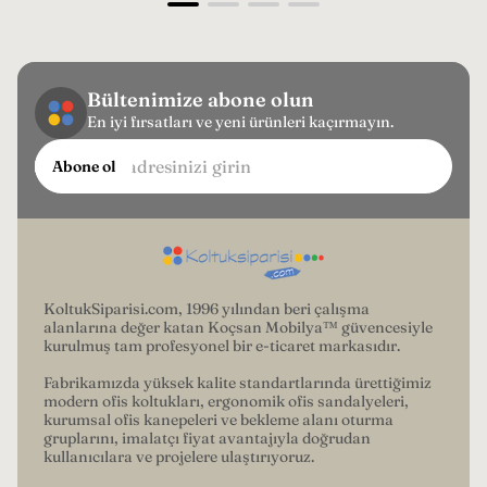
Bültenimize abone olun
En iyi fırsatları ve yeni ürünleri kaçırmayın.
E-
Abone ol
posta
adresinizi
girin...
KoltukSiparisi.com, 1996 yılından beri çalışma
alanlarına değer katan Koçsan Mobilya™ güvencesiyle
kurulmuş tam profesyonel bir e-ticaret markasıdır.
Fabrikamızda yüksek kalite standartlarında ürettiğimiz
modern ofis koltukları, ergonomik ofis sandalyeleri,
kurumsal ofis kanepeleri ve bekleme alanı oturma
gruplarını, imalatçı fiyat avantajıyla doğrudan
kullanıcılara ve projelere ulaştırıyoruz.