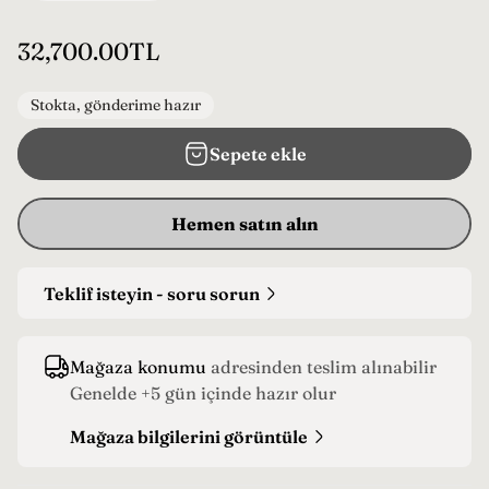
N
32,700.00TL
o
r
Stokta, gönderime hazır
m
Sepete ekle
a
l
f
Hemen satın alın
i
y
Teklif isteyin - soru sorun
a
t
Mağaza konumu
adresinden teslim alınabilir
Genelde +5 gün içinde hazır olur
Mağaza bilgilerini görüntüle