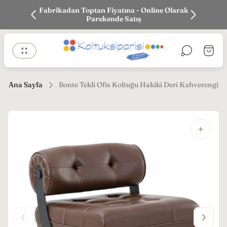
k siparişi
Fabrikadan Toptan Fiyatına - Online Olarak
En iyi Fi
Parekende Satış
Mağaza
Sepet
logosu"
çekmec
Ana Sayfa
Bonte Tekli Ofis Koltuğu Hakiki Deri Kahverengi