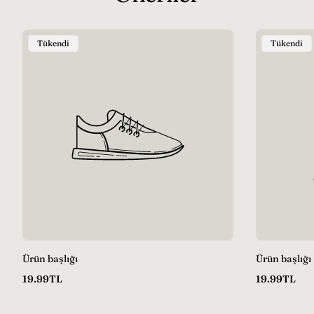
Ürün
Ürün
Tükendi
Tükendi
Etiketi:
Etiketi:
Ürün başlığı
Ürün başlığı
Normal
Normal
19.99TL
19.99TL
fiyat
fiyat