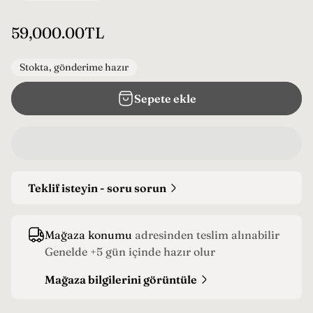
N
59,000.00TL
o
r
Stokta, gönderime hazır
m
Sepete ekle
a
l
f
i
y
Teklif isteyin - soru sorun
a
t
Mağaza konumu
adresinden teslim alınabilir
Genelde +5 gün içinde hazır olur
Mağaza bilgilerini görüntüle