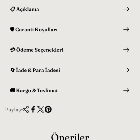
📋 Açıklama
🛡️ Garanti Koşulları
💳 Ödeme Seçenekleri
🔄 İade & Para İadesi
🚚 Kargo & Teslimat
Paylaş:
Öneriler