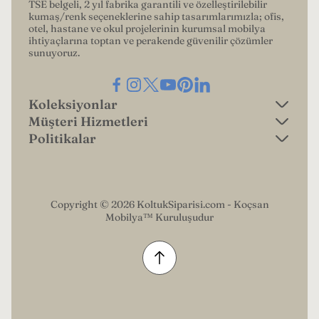
TSE belgeli, 2 yıl fabrika garantili ve özelleştirilebilir
kumaş/renk seçeneklerine sahip tasarımlarımızla; ofis,
otel, hastane ve okul projelerinin kurumsal mobilya
ihtiyaçlarına toptan ve perakende güvenilir çözümler
sunuyoruz.
Koleksiyonlar
Müşteri Hizmetleri
Ofis Kanepeleri
Politikalar
Garanti Koşulları
Lobi Koltukları
gizlilik politikası
Ödeme Seçenekleri
Lobi Kanepeleri
iade politikası
Ödeme Bildirim Formu
Copyright © 2026 KoltukSiparisi.com - Koçsan
Yatak Olan Tekli Koltuklar
Mobilya™ Kuruluşudur
kargo politikası
İade Talep Formu
Yatak Olan İkili Koltuklar
hizmet şartları
Hakkımızda
Refakatçi Koltukları
iletişim bilgileri
Bize Ulaşın