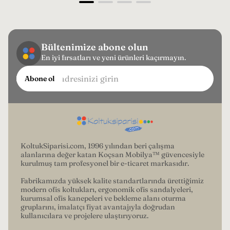
Bültenimize abone olun
En iyi fırsatları ve yeni ürünleri kaçırmayın.
E-
Abone ol
posta
adresinizi
girin...
KoltukSiparisi.com, 1996 yılından beri çalışma
alanlarına değer katan Koçsan Mobilya™ güvencesiyle
kurulmuş tam profesyonel bir e-ticaret markasıdır.
Fabrikamızda yüksek kalite standartlarında ürettiğimiz
modern ofis koltukları, ergonomik ofis sandalyeleri,
kurumsal ofis kanepeleri ve bekleme alanı oturma
gruplarını, imalatçı fiyat avantajıyla doğrudan
kullanıcılara ve projelere ulaştırıyoruz.