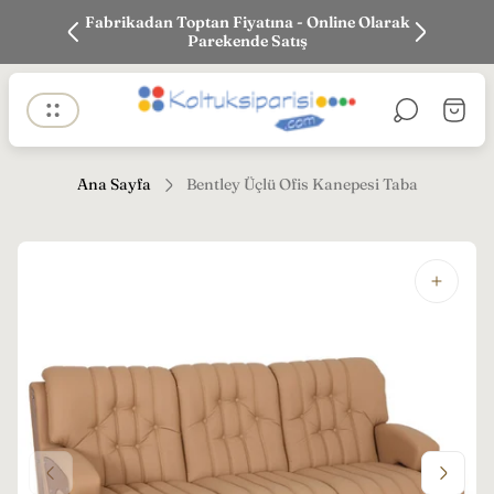
k siparişi
Fabrikadan Toptan Fiyatına - Online Olarak
En iyi Fi
Parekende Satış
Mağaza
Sepet
logosu"
çekmec
Ana Sayfa
Bentley Üçlü Ofis Kanepesi Taba