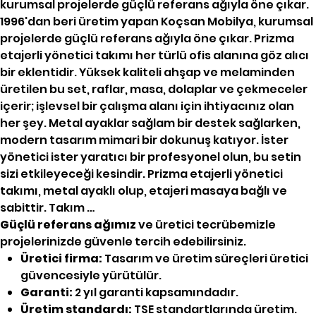
kurumsal projelerde güçlü referans ağıyla öne çıkar.
1996'dan beri üretim yapan Koçsan Mobilya, kurumsal
projelerde güçlü referans ağıyla öne çıkar. Prizma
etajerli yönetici takımı her türlü ofis alanına göz alıcı
bir eklentidir. Yüksek kaliteli ahşap ve melaminden
üretilen bu set, raflar, masa, dolaplar ve çekmeceler
içerir; işlevsel bir çalışma alanı için ihtiyacınız olan
her şey. Metal ayaklar sağlam bir destek sağlarken,
modern tasarım mimari bir dokunuş katıyor. İster
yönetici ister yaratıcı bir profesyonel olun, bu setin
sizi etkileyeceği kesindir. Prizma etajerli yönetici
takımı, metal ayaklı olup, etajeri masaya bağlı ve
sabittir. Takım …
Güçlü referans ağımız
ve üretici tecrübemizle
projelerinizde güvenle tercih edebilirsiniz.
Üretici firma:
Tasarım ve üretim süreçleri üretici
güvencesiyle yürütülür.
Garanti:
2 yıl garanti kapsamındadır.
Üretim standardı:
TSE standartlarında üretim.