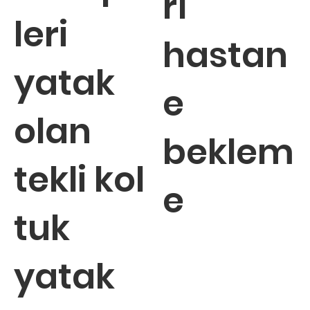
rı
leri
hastan
yatak
e
olan
beklem
tekli kol
e
tuk
yatak