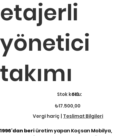
etajerli
yönetici
takımı
Stok
Stok kodu:
610
kodu:
610
Fiyat
₺17.500,00
Vergi hariç
|
Teslimat Bilgileri
1996'dan beri
üretim yapan Koçsan Mobilya,