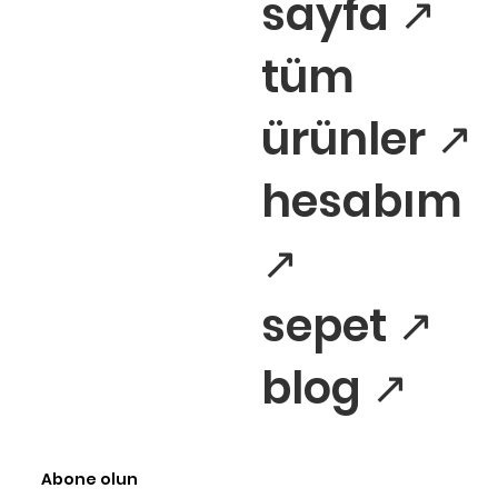
sayfa ↗
tüm
ürünler ↗
hesabım
↗
sepet ↗
blog ↗
Abone olun