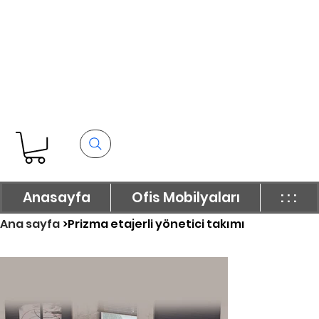
Anasayfa
Ofis Mobilyaları
: : :
Ana sayfa
>
Prizma etajerli yönetici takımı