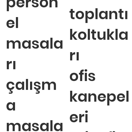
person
toplantı
el
koltukla
masala
rı
rı
ofis
çalışm
kanepel
a
eri
masala