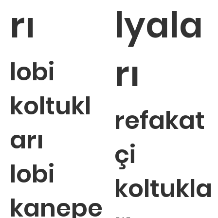
rı
lyala
rı
lobi
koltukl
refakat
arı
çi
lobi
koltukla
kanepe