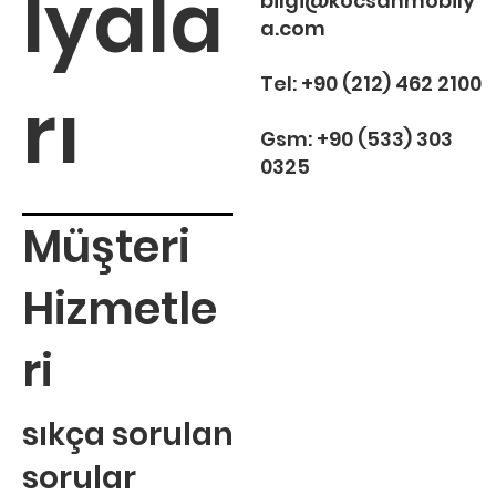
lyala
bilgi@kocsanmobily
a.com
Tel:
+90 (212) 462 2100
rı
Gsm:
+90 (533) 303
0325
Müşteri
Hizmetle
ri
sıkça sorulan
sorular