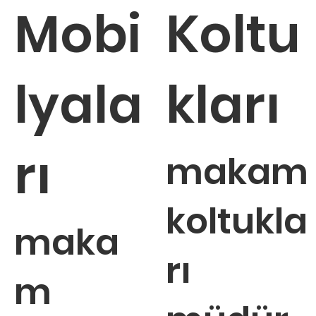
Mobi
Koltu
koltuğu
toplantı
koltuğu
Tükendi
Tükendi
Tükendi
Tükendi
Tükendi
Tükendi
Tükendi
Tükendi
Tükendi
Tükendi
koltuğu
Tükendi
Tükendi
Tükendi
lyala
kları
rı
makam
koltukla
maka
rı
m