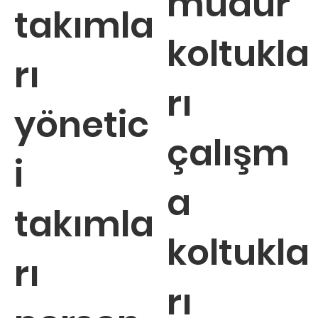
müdür
takımla
koltukla
rı
rı
yönetic
çalışm
i
a
takımla
koltukla
rı
rı