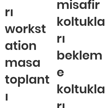
misafir
rı
koltukla
workst
rı
ation
beklem
masa
e
toplant
koltukla
ı
rı