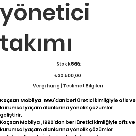
yönetici
takımı
Stok
Stok kodu:
583
kodu:
583
Fiyat
₺30.500,00
Vergi hariç
|
Teslimat Bilgileri
Koçsan Mobilya
, 1996'dan beri üretici kimliğiyle ofis ve
kurumsal yaşam alanlarına yönelik çözümler
geliştirir.
Koçsan Mobilya , 1996'dan beri üretici kimliğiyle ofis ve
kurumsal yaşam alanlarına yönelik çözümler