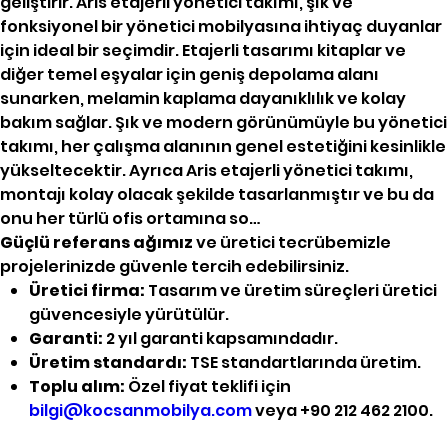
geliştirir. Aris etajerli yönetici takımı, şık ve
fonksiyonel bir yönetici mobilyasına ihtiyaç duyanlar
için ideal bir seçimdir. Etajerli tasarımı kitaplar ve
diğer temel eşyalar için geniş depolama alanı
sunarken, melamin kaplama dayanıklılık ve kolay
bakım sağlar. Şık ve modern görünümüyle bu yönetici
takımı, her çalışma alanının genel estetiğini kesinlikle
yükseltecektir. Ayrıca Aris etajerli yönetici takımı,
montajı kolay olacak şekilde tasarlanmıştır ve bu da
onu her türlü ofis ortamına so…
Güçlü referans ağımız
ve üretici tecrübemizle
projelerinizde güvenle tercih edebilirsiniz.
Üretici firma:
Tasarım ve üretim süreçleri üretici
güvencesiyle yürütülür.
Garanti:
2 yıl garanti kapsamındadır.
Üretim standardı:
TSE standartlarında üretim.
Toplu alım:
Özel fiyat teklifi için
bilgi@kocsanmobilya.com
veya +90 212 462 2100.