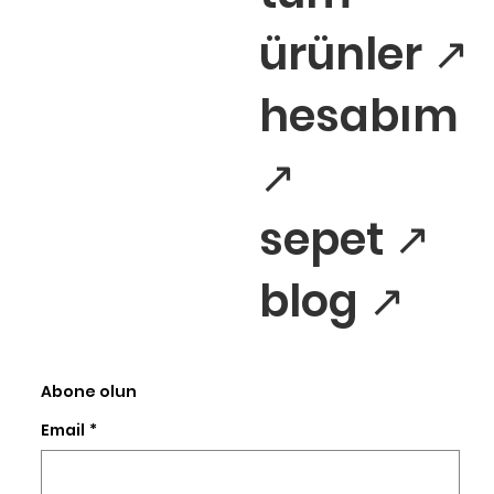
ürünler ↗
hesabım
↗
sepet ↗
blog ↗
Abone olun
Email
*