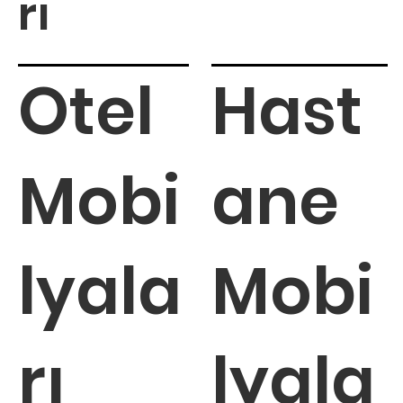
rı
Otel
Hast
Mobi
ane
lyala
Mobi
rı
lyala