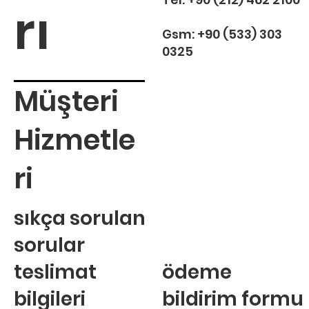
rı
Gsm:
+90 (533) 303
0325
Müşteri
Hizmetle
ri
sıkça sorulan
sorular
teslimat
ödeme
bilgileri
bildirim formu