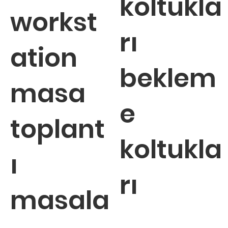
koltukla
workst
rı
ation
beklem
masa
e
toplant
koltukla
ı
rı
masala