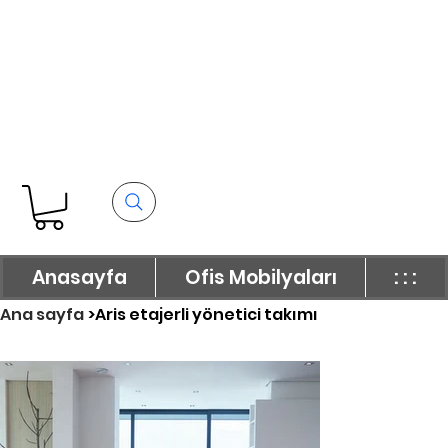
Anasayfa
Ofis Mobilyaları
: : :
Ana sayfa
>
Aris etajerli yönetici takımı