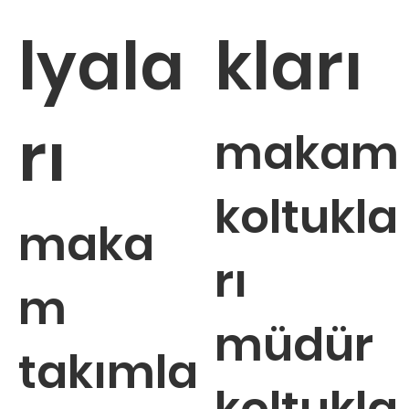
lyala
kları
rı
makam
koltukla
maka
rı
m
müdür
takımla