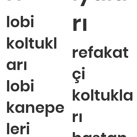
rı
lobi
koltukl
refakat
arı
çi
lobi
koltukla
kanepe
rı
leri