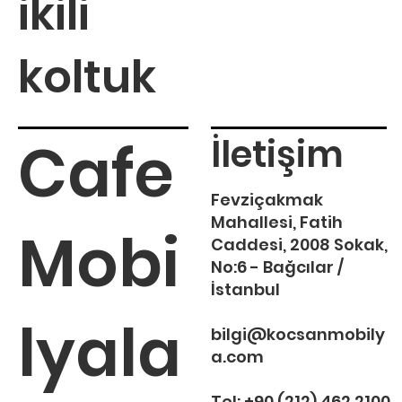
ikili
koltuk
Cafe
İletişim
Fevziçakmak
Mahallesi, Fatih
Mobi
Caddesi, 2008 Sokak,
No:6 - Bağcılar /
İstanbul
lyala
bilgi@kocsanmobily
a.com
Tel:
+90 (212) 462 2100