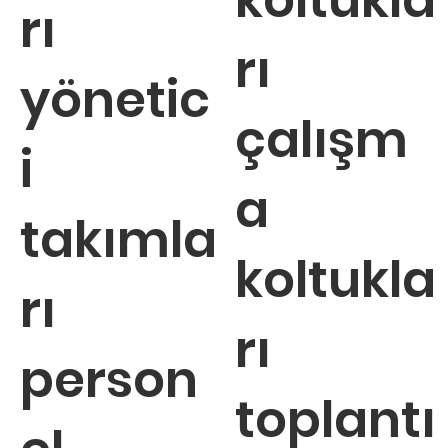
koltukla
rı
rı
yönetic
çalışm
i
a
takımla
koltukla
rı
rı
person
toplantı