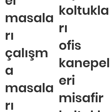
el
koltukla
masala
rı
rı
ofis
çalışm
kanepel
a
eri
masala
misafir
rı