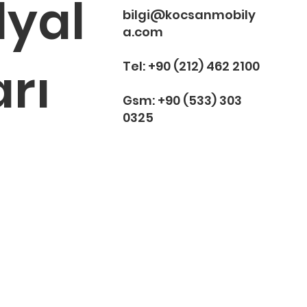
ilyal
Tükendi
Tükendi
Tüken
Tüken
bilgi@kocsanmobily
a.com
arı
Tel:
+90 (212) 462 2100
Gsm:
+90 (533) 303
0325