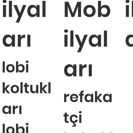
ilyal
Mob
ükendi
ükendi
Tükendi
Tükendi
arı
ilyal
arı
lobi
koltukl
refaka
arı
tçi
lobi