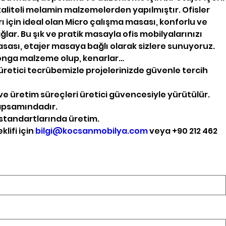
 kaliteli melamin malzemelerden yapılmıştır. Ofisler
 için ideal olan Micro çalışma masası, konforlu ve
ağlar. Bu şık ve pratik masayla ofis mobilyalarınızı
asası, etajer masaya bağlı olarak sizlere sunuyoruz.
nga malzeme olup, kenarlar…
üretici tecrübemizle projelerinizde güvenle tercih
e üretim süreçleri üretici güvencesiyle yürütülür.
kapsamındadır.
standartlarında üretim.
klifi için
bilgi@kocsanmobilya.com
veya +90 212 462