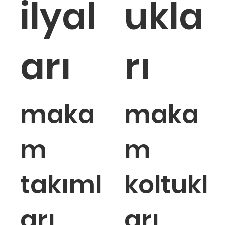
ilyal
ukla
Tükendi
Tükendi
Tükendi
T
T
arı
rı
maka
maka
m
m
takıml
koltukl
arı
arı