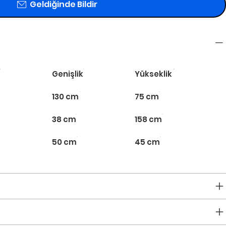
Geldiğinde Bildir
Genişlik
Yükseklik
130 cm
75 cm
38 cm
158 cm
50 cm
45 cm