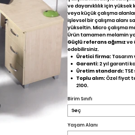
ve dayanıklılık için yüksek
veya küçük çalışma alanları
işlevsel bir çalışma alanı s
yükseltin. Micro çalışma m
Ürün tamamen melamin yo
Güçlü referans ağımız
ve 
edebilirsiniz.
Üretici firma:
Tasarım v
Garanti:
2 yıl garanti 
Üretim standardı:
TSE 
Toplu alım:
Özel fiyat te
2100.
Birim Sınıfı
Yaşam Alanı