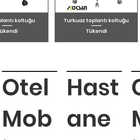
plantı koltuğu
Turkuaz toplantı koltuğu
ükendi
Tükendi
Otel
Hast
Mob
ane
plantı koltuğu
plantı koltuğu
Nitro toplantı koltuğu
Kito toplantı koltuğu