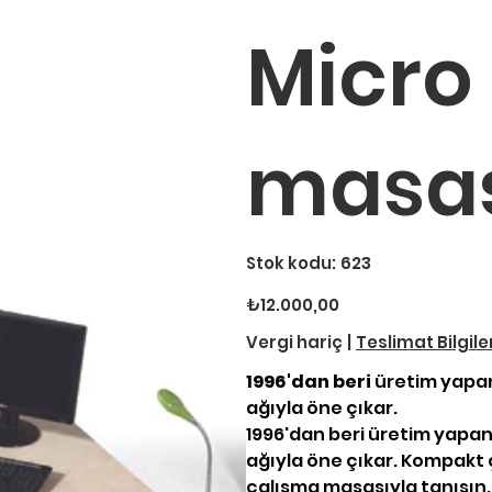
Micro
masa
Stok
Stok kodu:
623
kodu:
623
Fiyat
₺12.000,00
Vergi hariç
|
Teslimat Bilgile
1996'dan beri
üretim yapan
ağıyla öne çıkar.
1996'dan beri üretim yapan
ağıyla öne çıkar. Kompakt
çalışma masasıyla tanışın.