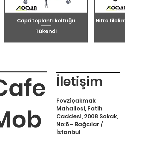
Capri toplantı koltuğu
Nitro fileli metal 
koltu
Tükendi
Tüken
Cafe
İletişim
Fevziçakmak
Mob
Mahallesi, Fatih
Caddesi, 2008 Sokak,
No:6 - Bağcılar /
İstanbul
Arya toplantı koltuğu
inca toplantı koltuğu
Tekno toplan
Cover toplan