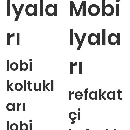
lyala
Mobi
rı
lyala
rı
lobi
koltukl
refakat
arı
çi
lobi