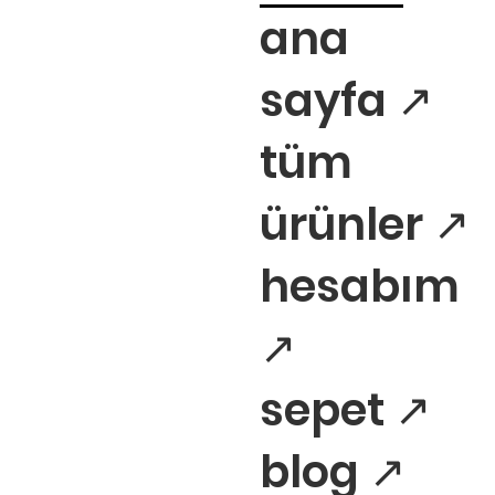
ana
sayfa ↗
tüm
ürünler ↗
hesabım
↗
sepet ↗
blog ↗