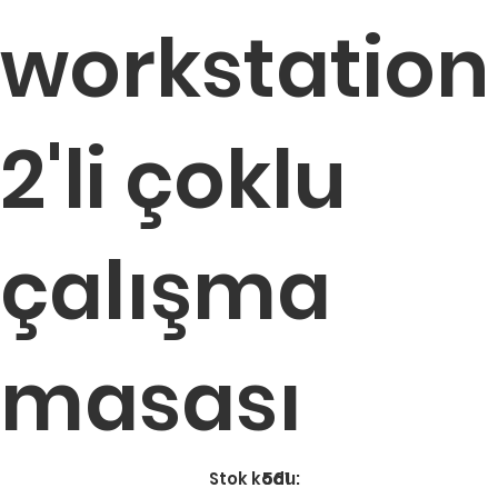
workstation
2'li çoklu
çalışma
masası
Stok
Stok kodu:
561
kodu:
561