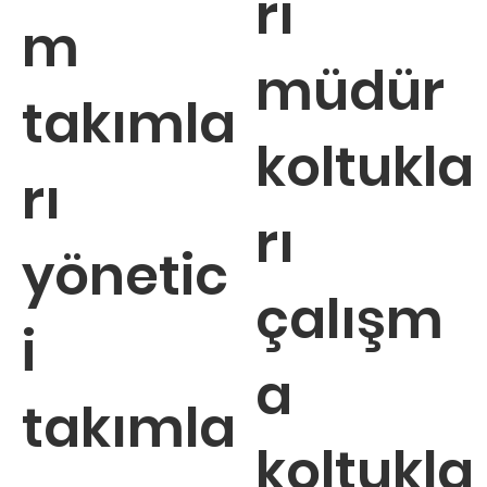
rı
m
müdür
takımla
koltukla
rı
rı
yönetic
çalışm
i
a
takımla
koltukla