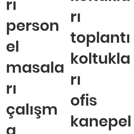
rı
rı
person
toplantı
el
koltukla
masala
rı
rı
ofis
çalışm
kanepel
a