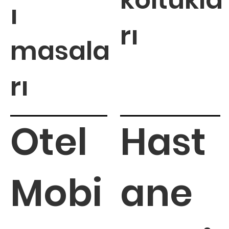
koltukla
ı
rı
masala
rı
Otel
Hast
Mobi
ane