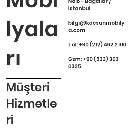
No:6 - Bağcılar /
İstanbul
lyala
bilgi@kocsanmobily
a.com
Tel:
+90 (212) 462 2100
rı
Gsm:
+90 (533) 303
0325
Müşteri
Hizmetle
ri