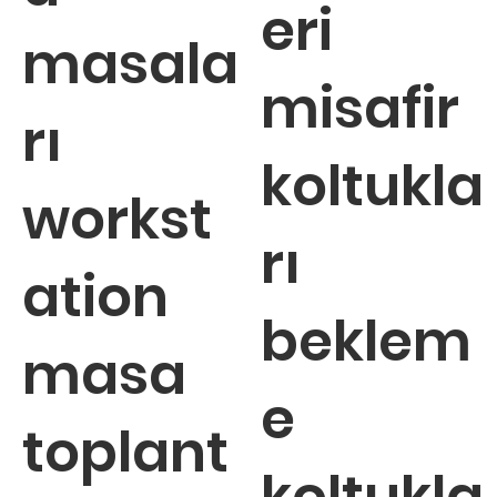
eri
masala
misafir
rı
koltukla
workst
rı
ation
beklem
masa
e
toplant