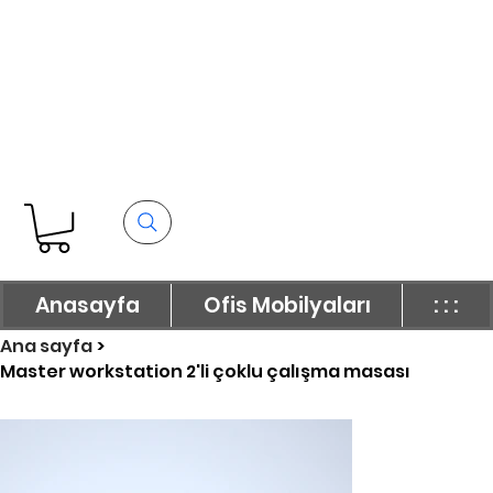
Anasayfa
Ofis Mobilyaları
: : :
Ana sayfa
>
Master workstation 2'li çoklu çalışma masası