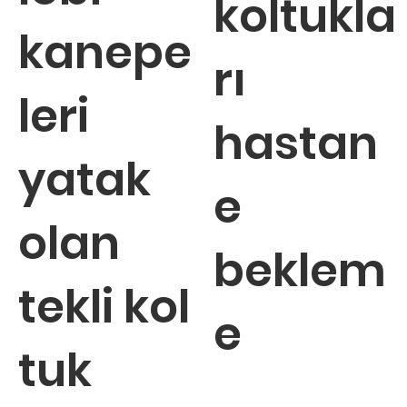
koltukla
kanepe
rı
leri
hastan
yatak
e
olan
beklem
tekli kol
e
tuk