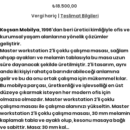
Fiyat
₺18.500,00
Vergi hariç
|
Teslimat Bilgileri
Koçsan Mobilya
, 1996'dan beri üretici kimliğiyle ofis ve
kurumsal yaşam alanlarına yönelik çözümler
geliştirir.
Master workstation 2'li çoklu çalışma masası, sağlam
ahşap ayakları ve melamin tablasıyla bu masa uzun
süre dayanacak şekilde üretilmiştir. 2'li tasarım, aynı
anda iki kişiyi rahatça barındırabileceği anlamına
gelir ve bu da onu ortak çalışma için mükemmel kılar.
Bu mobilya parçası, üretkenliği ve işlevselliği en üst
düzeye çıkarmak isteyen her modern ofis için
olmazsa olmazdır. Master workstation 2'li çoklu
çalışma masası ile çalışma alanınızı yükseltin. Master
workstation 2'li çoklu çalışma masası, 30 mm melamin
kaplamalı tabla ve ayaklı olup, kesonu masaya bağlı
ve sabittir. Masa: 30 mm kal…