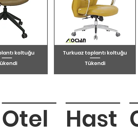
plantı koltuğu
Turkuaz toplantı koltuğu
ükendi
Tükendi
Otel
Hast