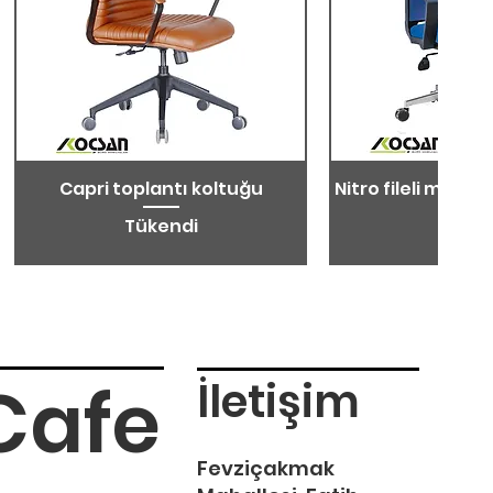
Capri toplantı koltuğu
Nitro fileli metal 
koltu
Tükendi
Tüken
Cafe
İletişim
Fevziçakmak