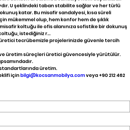
r. U şeklindeki taban stabilite sağlar ve her türlü
kunuş katar. Bu misafir sandalyesi, kısa süreli
r için mükemmel olup, hem konfor hem de şıklık
isafir koltuğu ile ofis alanınıza sofistike bir dokunuş
koltuğu, istediğiniz r…
üretici tecrübemizle projelerinizde güvenle tercih
e üretim süreçleri üretici güvencesiyle yürütülür.
kapsamındadır.
standartlarında üretim.
klifi için
bilgi@kocsanmobilya.com
veya +90 212 462