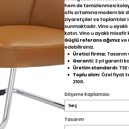
hem de temizlenmesi kolaydı
ofis ortamına modern bir do
ziyaretçiler ve toplantıla
sunmaktadır. Vino u ayaklı m
katın. Vino u ayaklı misafir 
Güçlü referans ağımız
ve 
edebilirsiniz.
Üretici firma:
Tasarım v
Garanti:
2 yıl garanti 
Üretim standardı:
TSE 
Toplu alım:
Özel fiyat te
2100.
Döşeme Kaplaması
Tasarım