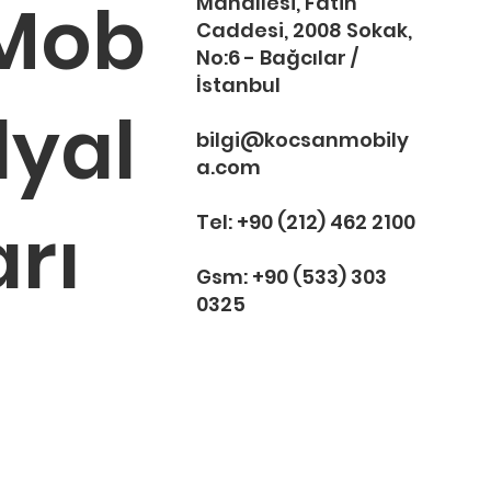
Mob
Mahallesi, Fatih
Caddesi, 2008 Sokak,
No:6 - Bağcılar /
İstanbul
Arya toplantı koltuğu
inca toplantı koltuğu
Tekno toplan
Cover toplan
ilyal
Tükendi
Tükendi
Tüken
Tüken
bilgi@kocsanmobily
a.com
arı
Tel:
+90 (212) 462 2100
Gsm:
+90 (533) 303
0325