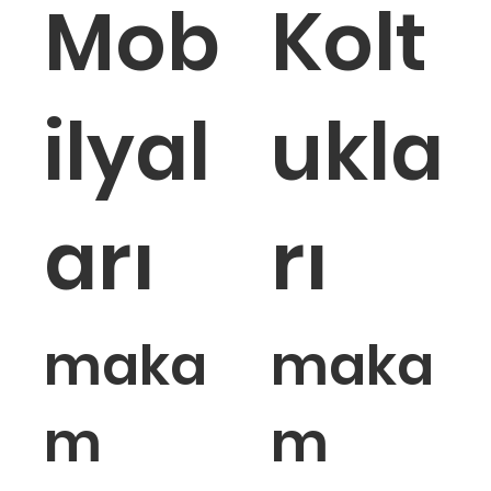
Mob
Kolt
inca tekerli toplantı koltuğu
Taurus toplantı koltuğu
Otto toplantı koltuğu
Nido to
Vino to
ilyal
ukla
Tükendi
Tükendi
Tükendi
T
T
arı
rı
maka
maka
m
m