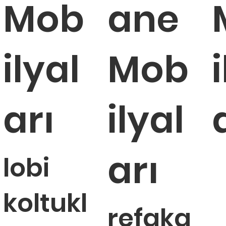
Mob
ane
plantı koltuğu
plantı koltuğu
Nitro toplantı koltuğu
Kito toplantı koltuğu
ilyal
Mob
ükendi
ükendi
Tükendi
Tükendi
arı
ilyal
arı
lobi
koltukl
refaka