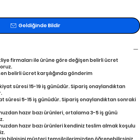
Geldiğinde Bildir
iye firmaları ile ürüne göre değişen belirli ücret
oruz.
şen belirli ücret karşılığında gönderim
iyat süresi 15-19 iş günüdür. Sipariş onaylandıktan
.
at süresi 5-15 iş günüdür. Sipariş onaylandıktan sonraki
an hazır bazı ürünleri, ortalama 3-5 iş günü
z.
an hazır bazı ürünleri kendiniz teslim almak koşulu
iz.
in bilgisini müşteri temsilcilerimizden öğrenebilirsiniz.