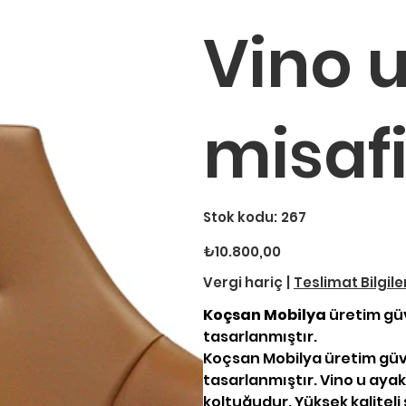
Vino u
misafi
Stok
Stok kodu:
267
kodu:
267
Fiyat
₺10.800,00
Vergi hariç
|
Teslimat Bilgile
Koçsan Mobilya
üretim güv
tasarlanmıştır.
Koçsan Mobilya üretim güve
tasarlanmıştır. Vino u ayakl
koltuğudur. Yüksek kaliteli