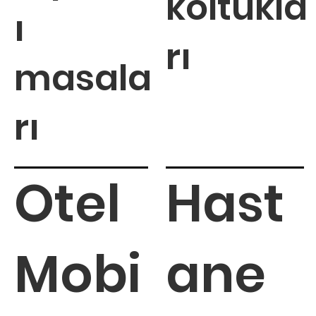
koltukla
ı
rı
masala
rı
Otel
Hast
Mobi
ane