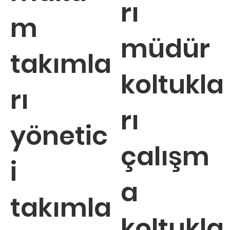
rı
m
müdür
takımla
koltukla
rı
rı
yönetic
çalışm
i
a
takımla
koltukla