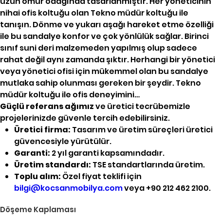
uzun ömür odağında tasarlanmıştır. Her yöneticinin
nihai ofis koltuğu olan Tekno müdür koltuğu ile
tanışın. Dönme ve yukarı aşağı hareket etme özelliği
ile bu sandalye konfor ve çok yönlülük sağlar. Birinci
sınıf suni deri malzemeden yapılmış olup sadece
rahat değil aynı zamanda şıktır. Herhangi bir yönetici
veya yönetici ofisi için mükemmel olan bu sandalye
mutlaka sahip olunması gereken bir şeydir. Tekno
müdür koltuğu ile ofis deneyimini…
Güçlü referans ağımız
ve üretici tecrübemizle
projelerinizde güvenle tercih edebilirsiniz.
Üretici firma:
Tasarım ve üretim süreçleri üretici
güvencesiyle yürütülür.
Garanti:
2 yıl garanti kapsamındadır.
Üretim standardı:
TSE standartlarında üretim.
Toplu alım:
Özel fiyat teklifi için
bilgi@kocsanmobilya.com
veya +90 212 462 2100.
Döşeme Kaplaması