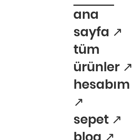
ana
sayfa ↗
tüm
ürünler ↗
hesabım
↗
sepet ↗
blog ↗