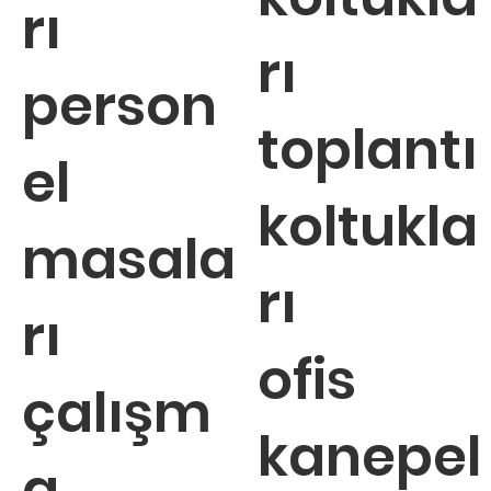
rı
rı
person
toplantı
el
koltukla
masala
rı
rı
ofis
çalışm
kanepel
a