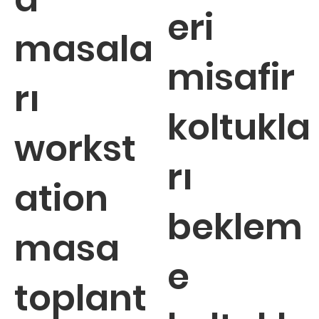
eri
masala
misafir
rı
koltukla
workst
rı
ation
beklem
masa
e
toplant