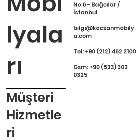
Mobi
No:6 - Bağcılar /
İstanbul
lyala
bilgi@kocsanmobily
a.com
Tel:
+90 (212) 462 2100
rı
Gsm:
+90 (533) 303
0325
Müşteri
Hizmetle
ri