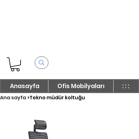
Anasayfa
Ofis Mobilyaları
: : :
Ana sayfa
>
Tekno müdür koltuğu