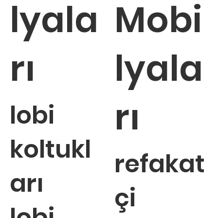
lyala
Mobi
rı
lyala
rı
lobi
koltukl
refakat
arı
çi
lobi