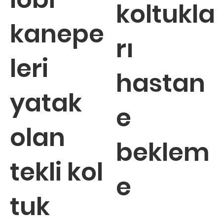
koltukla
kanepe
rı
leri
hastan
yatak
e
olan
beklem
tekli kol
e
tuk