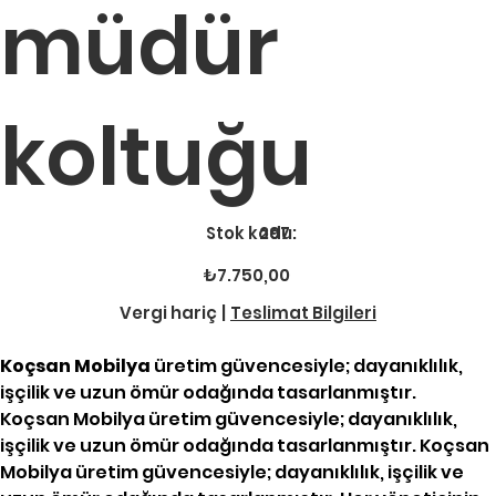
müdür
koltuğu
Stok
Stok kodu:
297
kodu:
297
Fiyat
₺7.750,00
Vergi hariç
|
Teslimat Bilgileri
Koçsan Mobilya
üretim güvencesiyle; dayanıklılık,
işçilik ve uzun ömür odağında tasarlanmıştır.
Koçsan Mobilya üretim güvencesiyle; dayanıklılık,
işçilik ve uzun ömür odağında tasarlanmıştır. Koçsan
Mobilya üretim güvencesiyle; dayanıklılık, işçilik ve