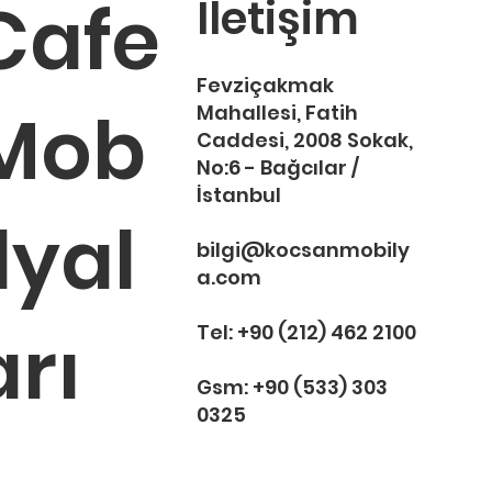
Cafe
İletişim
Fevziçakmak
Mob
Mahallesi, Fatih
Caddesi, 2008 Sokak,
No:6 - Bağcılar /
İstanbul
Arya toplantı koltuğu
inca toplantı koltuğu
Tekno toplan
Cover toplan
ilyal
Tükendi
Tükendi
Tüken
Tüken
bilgi@kocsanmobily
a.com
arı
Tel:
+90 (212) 462 2100
Gsm:
+90 (533) 303
0325