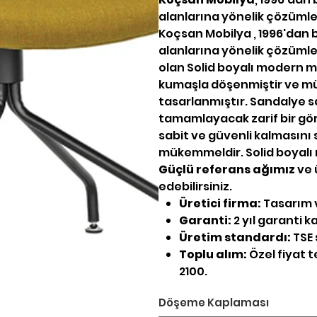
alanlarına yönelik çözümler 
Koçsan Mobilya , 1996'dan b
alanlarına yönelik çözümler 
olan Solid boyalı modern mi
kumaşla döşenmiştir ve mük
tasarlanmıştır. Sandalye s
tamamlayacak zarif bir gör
sabit ve güvenli kalmasını 
mükemmeldir. Solid boyalı
Güçlü referans ağımız
ve 
edebilirsiniz.
Üretici firma:
Tasarım v
Garanti:
2 yıl garanti 
Üretim standardı:
TSE 
Toplu alım:
Özel fiyat te
2100.
Döşeme Kaplaması