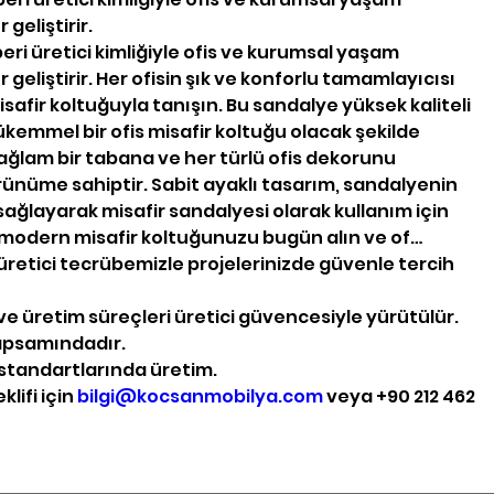
geliştirir.
eri üretici kimliğiyle ofis ve kurumsal yaşam
geliştirir. Her ofisin şık ve konforlu tamamlayıcısı
safir koltuğuyla tanışın. Bu sandalye yüksek kaliteli
emmel bir ofis misafir koltuğu olacak şekilde
ağlam bir tabana ve her türlü ofis dekorunu
ünüme sahiptir. Sabit ayaklı tasarım, sandalyenin
sağlayarak misafir sandalyesi olarak kullanım için
 modern misafir koltuğunuzu bugün alın ve of…
üretici tecrübemizle projelerinizde güvenle tercih
e üretim süreçleri üretici güvencesiyle yürütülür.
kapsamındadır.
standartlarında üretim.
klifi için
bilgi@kocsanmobilya.com
veya +90 212 462