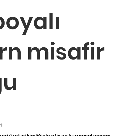
boyalı
n misafir
ğu
ri
beri üretici kimliğiyle ofis ve kurumsal yaşam