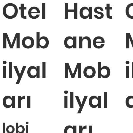
Otel
Hast
Mob
ane
plantı koltuğu
plantı koltuğu
Nitro toplantı koltuğu
Kito toplantı koltuğu
ilyal
Mob
ükendi
ükendi
Tükendi
Tükendi
arı
ilyal
arı
lobi