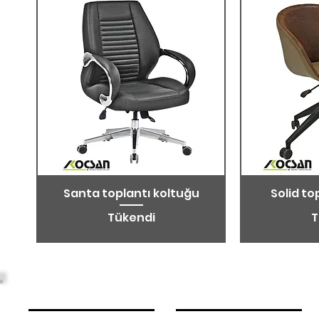
Santa toplantı koltuğu
Solid to
Tükendi
T