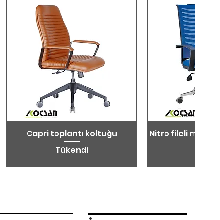
Capri toplantı koltuğu
Nitro fileli metal 
koltu
Tükendi
Tüken