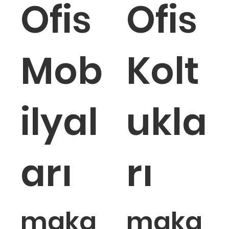
Ofis
Ofis
Mob
Kolt
inca tekerli toplantı koltuğu
Taurus toplantı koltuğu
Otto toplantı koltuğu
Nido to
Vino to
ilyal
ukla
Tükendi
Tükendi
Tükendi
T
T
arı
rı
maka
maka