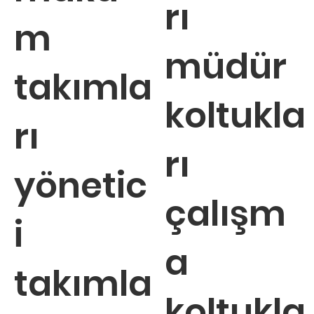
rı
m
müdür
takımla
koltukla
rı
rı
yönetic
çalışm
i
a
takımla
koltukla