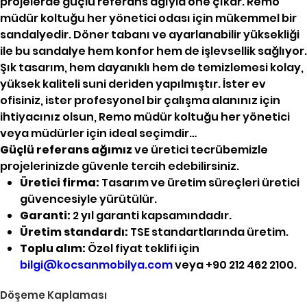
projelerde güçlü referans ağıyla öne çıkar. Remo
müdür koltuğu her yönetici odası için mükemmel bir
sandalyedir. Döner tabanı ve ayarlanabilir yüksekliği
ile bu sandalye hem konfor hem de işlevsellik sağlıyor.
Şık tasarım, hem dayanıklı hem de temizlemesi kolay,
yüksek kaliteli suni deriden yapılmıştır. İster ev
ofisiniz, ister profesyonel bir çalışma alanınız için
ihtiyacınız olsun, Remo müdür koltuğu her yönetici
veya müdürler için ideal seçimdir…
Güçlü referans ağımız
ve üretici tecrübemizle
projelerinizde güvenle tercih edebilirsiniz.
Üretici firma:
Tasarım ve üretim süreçleri üretici
güvencesiyle yürütülür.
Garanti:
2 yıl garanti kapsamındadır.
Üretim standardı:
TSE standartlarında üretim.
Toplu alım:
Özel fiyat teklifi için
bilgi@kocsanmobilya.com
veya +90 212 462 2100.
Döşeme Kaplaması