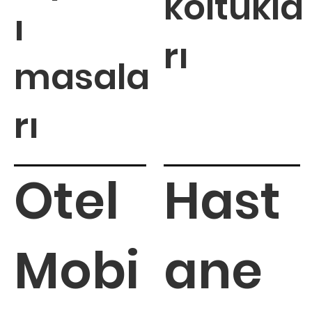
koltukla
ı
rı
masala
rı
Otel
Hast
Mobi
ane