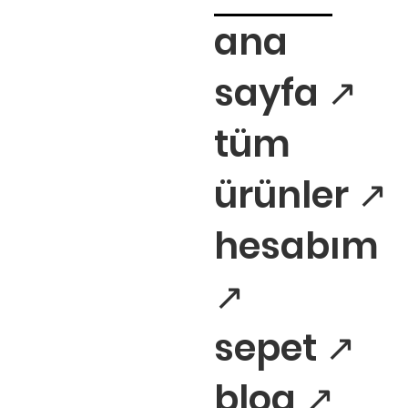
ana
sayfa ↗
tüm
ürünler ↗
hesabım
↗
sepet ↗
blog ↗