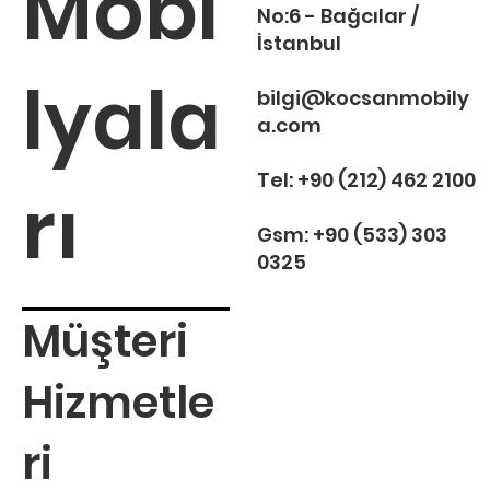
Mobi
No:6 - Bağcılar /
İstanbul
lyala
bilgi@kocsanmobily
a.com
Tel:
+90 (212) 462 2100
rı
Gsm:
+90 (533) 303
0325
Müşteri
Hizmetle
ri