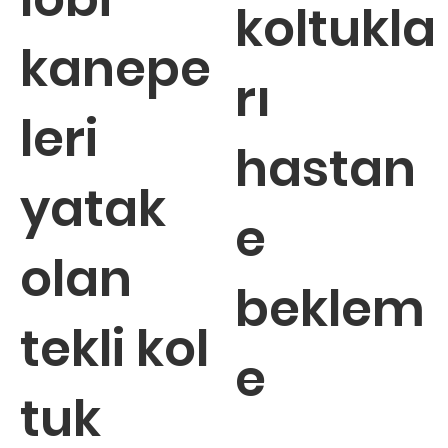
koltukla
kanepe
rı
leri
hastan
yatak
e
olan
beklem
tekli kol
e
tuk