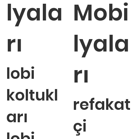
lyala
Mobi
rı
lyala
rı
lobi
koltukl
refakat
arı
çi
lobi