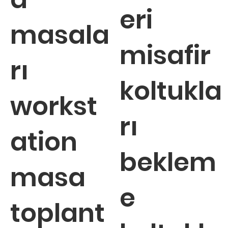
eri
masala
misafir
rı
koltukla
workst
rı
ation
beklem
masa
e
toplant