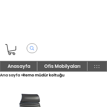
Anasayfa
Ofis Mobilyaları
: : :
Ana sayfa
>
Remo müdür koltuğu