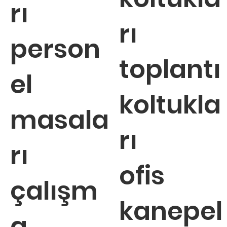
rı
rı
person
toplantı
el
koltukla
masala
rı
rı
ofis
çalışm
kanepel
a