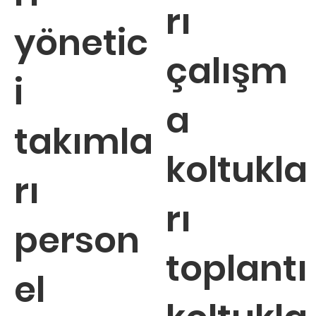
rı
yönetic
çalışm
i
a
takımla
koltukla
rı
rı
person
toplantı
el