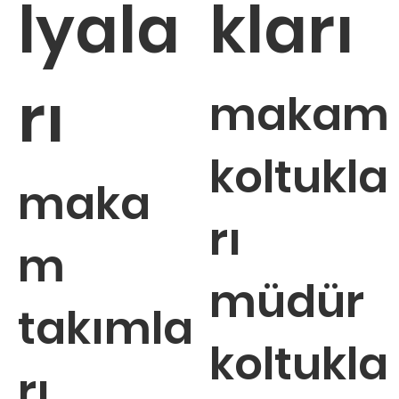
lyala
kları
rı
makam
koltukla
maka
rı
m
müdür
takımla
koltukla
rı