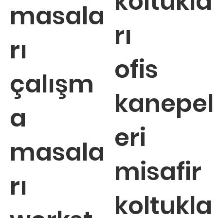
koltukla
masala
rı
rı
ofis
çalışm
kanepel
a
eri
masala
misafir
rı
koltukla