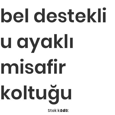
bel destekli
u ayaklı
misafir
koltuğu
Stok
Stok kodu:
247
kodu:
247