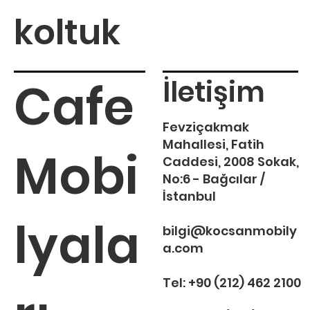
koltuk
Cafe
İletişim
Fevziçakmak
Mahallesi, Fatih
Mobi
Caddesi, 2008 Sokak,
No:6 - Bağcılar /
İstanbul
lyala
bilgi@kocsanmobily
a.com
Tel:
+90 (212) 462 2100