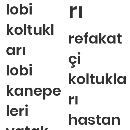
rı
lobi
koltukl
refakat
arı
çi
lobi
koltukla
kanepe
rı
leri
hastan