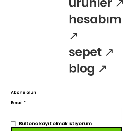
ürünler ↗
hesabım
↗
sepet ↗
blog ↗
Abone olun
Email
*
Bültene kayıt olmak istiyorum