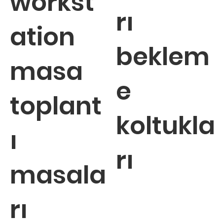
workst
rı
ation
beklem
masa
e
toplant
koltukla
ı
rı
masala
rı