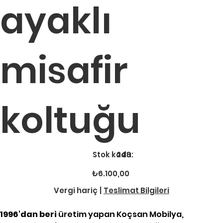
ayaklı
misafir
koltuğu
Stok
Stok kodu:
243
kodu:
243
Fiyat
₺6.100,00
Vergi hariç
|
Teslimat Bilgileri
1996'dan beri
üretim yapan Koçsan Mobilya,