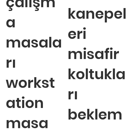
çalışm
kanepel
a
eri
masala
misafir
rı
koltukla
workst
rı
ation
beklem
masa