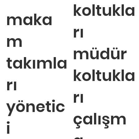
koltukla
maka
rı
m
müdür
takımla
koltukla
rı
rı
yönetic
çalışm
i