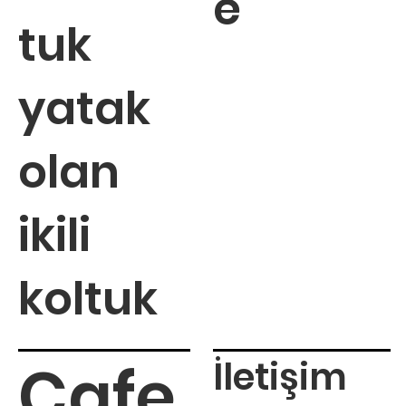
e
tuk
yatak
olan
ikili
koltuk
Cafe
İletişim