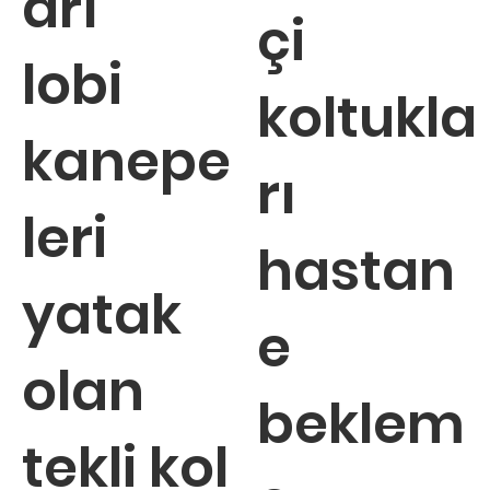
arı
çi
lobi
koltukla
kanepe
rı
leri
hastan
yatak
e
olan
beklem
tekli kol