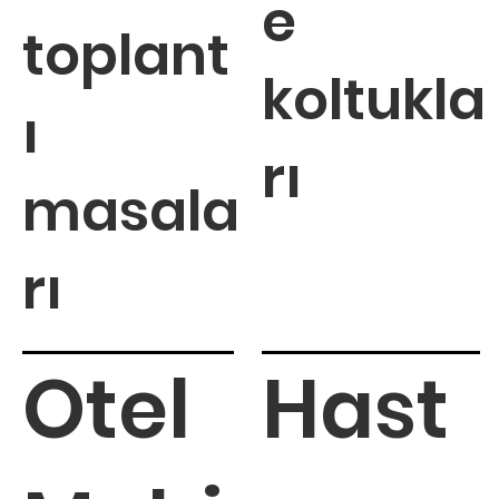
e
toplant
koltukla
ı
rı
masala
rı
Otel
Hast