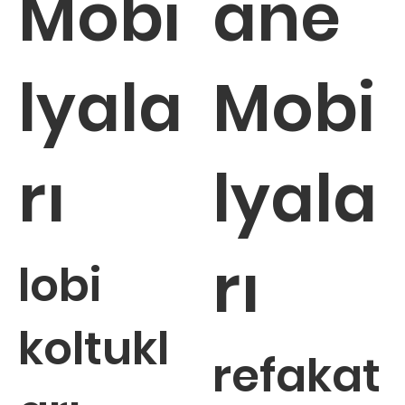
Mobi
ane
lyala
Mobi
rı
lyala
rı
lobi
koltukl
refakat