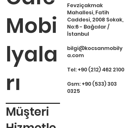
Fevziçakmak
Mahallesi, Fatih
Mobi
Caddesi, 2008 Sokak,
No:6 - Bağcılar /
İstanbul
lyala
bilgi@kocsanmobily
a.com
Tel:
+90 (212) 462 2100
rı
Gsm:
+90 (533) 303
0325
Müşteri
Hizmetle