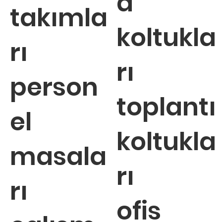
a
takımla
koltukla
rı
rı
person
toplantı
el
koltukla
masala
rı
rı
ofis