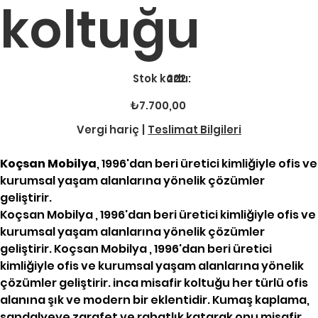
koltuğu
Stok
Stok kodu:
222
kodu:
222
Fiyat
₺7.700,00
Vergi hariç
|
Teslimat Bilgileri
Koçsan Mobilya
, 1996'dan beri üretici kimliğiyle ofis ve
kurumsal yaşam alanlarına yönelik çözümler
geliştirir.
Koçsan Mobilya , 1996'dan beri üretici kimliğiyle ofis ve
kurumsal yaşam alanlarına yönelik çözümler
geliştirir. Koçsan Mobilya , 1996'dan beri üretici
kimliğiyle ofis ve kurumsal yaşam alanlarına yönelik
çözümler geliştirir. inca misafir koltuğu her türlü ofis
alanına şık ve modern bir eklentidir. Kumaş kaplama,
sandalyeye zarafet ve rahatlık katarak onu misafir