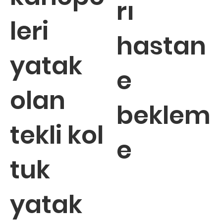
rı
leri
hastan
yatak
e
olan
beklem
tekli kol
e
tuk
yatak