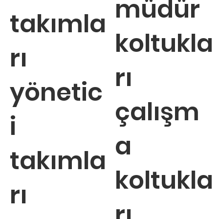
müdür
takımla
koltukla
rı
rı
yönetic
çalışm
i
a
takımla
koltukla
rı
rı