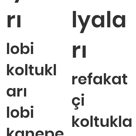
rı
lyala
rı
lobi
koltukl
refakat
arı
çi
lobi
koltukla
kanepe