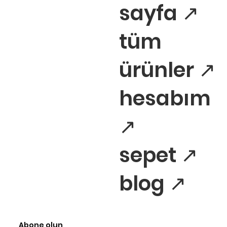
sayfa ↗
tüm
ürünler ↗
hesabım
↗
sepet ↗
blog ↗
Abone olun