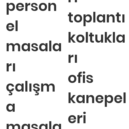
person
toplantı
el
koltukla
masala
rı
rı
ofis
çalışm
kanepel
a
eri
masala