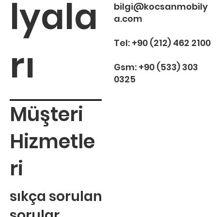
lyala
bilgi@kocsanmobily
a.com
Tel:
+90 (212) 462 2100
rı
Gsm:
+90 (533) 303
0325
Müşteri
Hizmetle
ri
sıkça sorulan
sorular