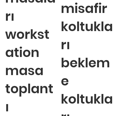
misafir
rı
koltukla
workst
rı
ation
beklem
masa
e
toplant
koltukla
ı