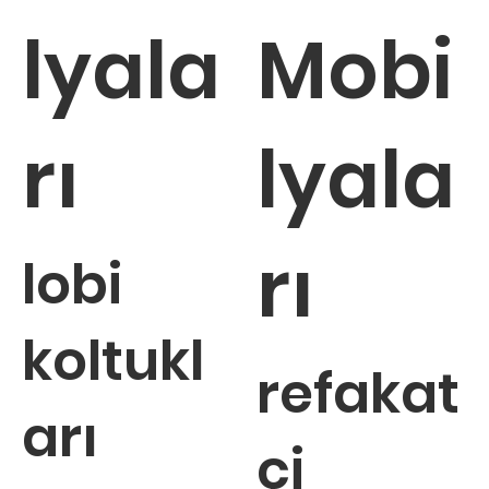
lyala
Mobi
rı
lyala
rı
lobi
koltukl
refakat
arı
çi