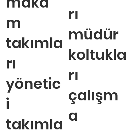
maka
rı
m
müdür
takımla
koltukla
rı
rı
yönetic
çalışm
i
a
takımla