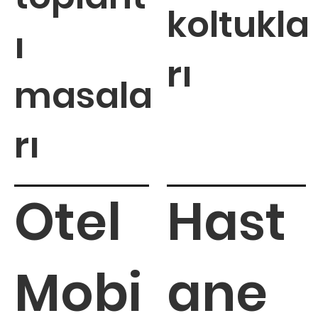
koltukla
ı
rı
masala
rı
Otel
Hast
Mobi
ane