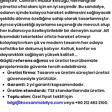
geliştirir. Comfort müdür koltuğu, herhangi bir
yönetici ofisi alanı için en iyi seçimdir. Bu sandalye,
odanın içinde kolayca hareket edilmesini sağlayacak
şekilde dönme özelliğine sahip olarak tasarlanmıştır.
Ayrıca yüksekliği ayarlama seçeneği de mevcut olup
her kullanıcıya özelleştirilebilir bir deneyim sunar. Alt
kısımdaki tekerlekler ofiste hareket etmeyi
kolaylaştırırken şık ve modern tasarım her odaya
sofistike bir dokunuş katıyor. Koltuk, konfor ve
dayanıklılık sağlayan yüksek kaliteli …
Güçlü referans ağımız
ve üretici tecrübemizle
projelerinizde güvenle tercih edebilirsiniz.
Üretici firma:
Tasarım ve üretim süreçleri üretici
güvencesiyle yürütülür.
Garanti:
2 yıl garanti kapsamındadır.
Üretim standardı:
TSE standartlarında üretim.
Toplu alım:
Özel fiyat teklifi için
bilgi@kocsanmobilya.com
veya +90 212 462 2100.