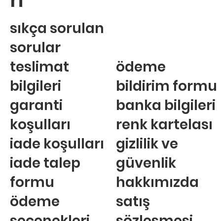
sıkça sorulan
sorular
teslimat
ödeme
bilgileri
bildirim formu
garanti
banka bilgileri
koşulları
renk kartelası
iade koşulları
gizlilik ve
iade talep
güvenlik
formu
hakkımızda
ödeme
satış
seçenekleri
sözleşmesi