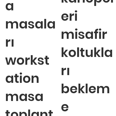
a
eri
masala
misafir
rı
koltukla
workst
rı
ation
beklem
masa
e
toplant