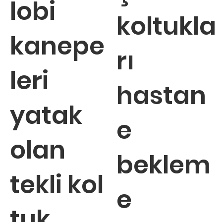
lobi
koltukla
kanepe
rı
leri
hastan
yatak
e
olan
beklem
tekli kol
e
tuk