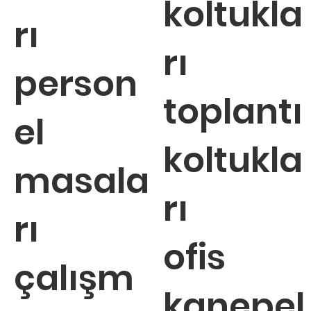
koltukla
rı
rı
person
toplantı
el
koltukla
masala
rı
rı
ofis
çalışm
kanepel