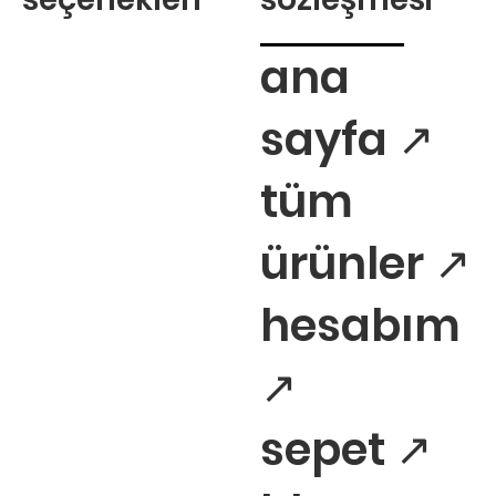
ana
sayfa ↗
tüm
ürünler ↗
hesabım
↗
sepet ↗