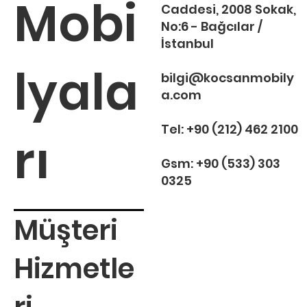
Mobi
Caddesi, 2008 Sokak,
No:6 - Bağcılar /
İstanbul
lyala
bilgi@kocsanmobily
a.com
Tel:
+90 (212) 462 2100
rı
Gsm:
+90 (533) 303
0325
Müşteri
Hizmetle
ri