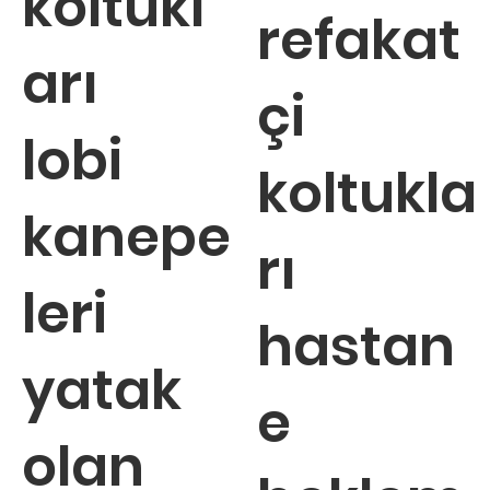
koltukl
refakat
arı
çi
lobi
koltukla
kanepe
rı
leri
hastan
yatak
e
olan