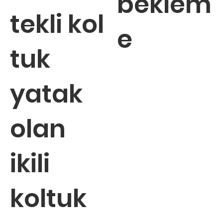
beklem
tekli kol
e
tuk
yatak
olan
ikili
koltuk