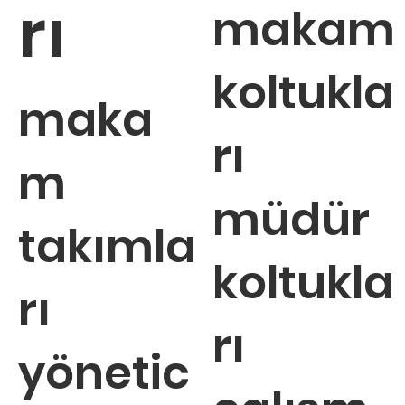
rı
makam
koltukla
maka
rı
m
müdür
takımla
koltukla
rı
rı
yönetic