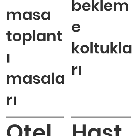
beklem
masa
e
toplant
koltukla
ı
rı
masala
rı
Otel
Hast