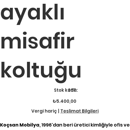
ayaklı
misafir
koltuğu
Stok
Stok kodu:
207
kodu:
207
Fiyat
₺5.400,00
Vergi hariç
|
Teslimat Bilgileri
Koçsan Mobilya
, 1996'dan beri üretici kimliğiyle ofis ve