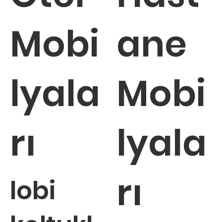
Mobi
ane
lyala
Mobi
rı
lyala
rı
lobi