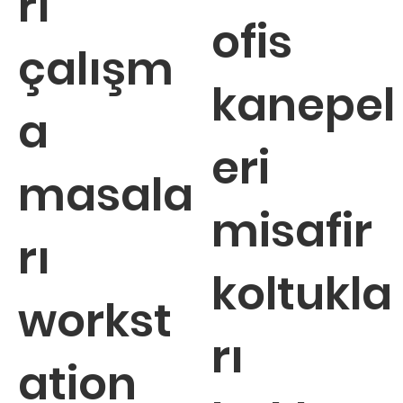
rı
ofis
çalışm
kanepel
a
eri
masala
misafir
rı
koltukla
workst
rı
ation