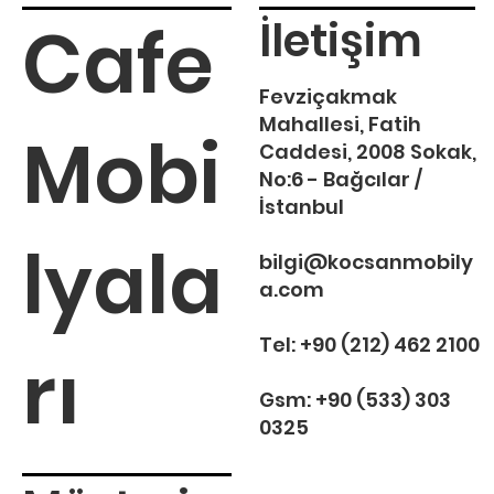
Cafe
İletişim
Fevziçakmak
Mahallesi, Fatih
Mobi
Caddesi, 2008 Sokak,
No:6 - Bağcılar /
İstanbul
lyala
bilgi@kocsanmobily
a.com
Tel:
+90 (212) 462 2100
rı
Gsm:
+90 (533) 303
0325