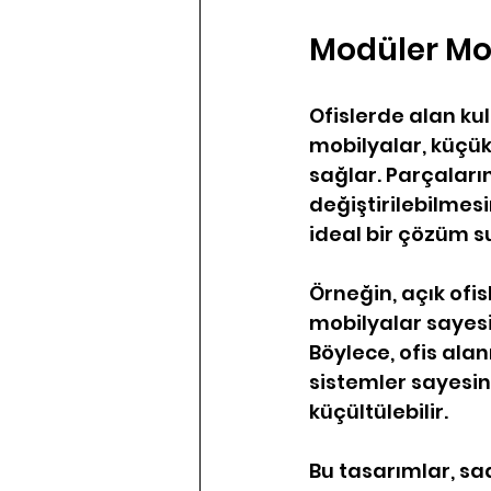
Modüler Mob
Ofislerde alan kull
mobilyalar, küçük
sağlar. Parçaların 
değiştirilebilmesin
ideal bir çözüm s
Örneğin, açık ofi
mobilyalar sayesi
Böylece, ofis ala
sistemler sayesin
küçültülebilir.
Bu tasarımlar, sa