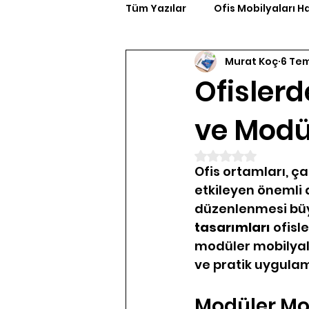
Tüm Yazılar
Ofis Mobilyaları H
Murat Koç
6 Te
Ofisler
ve Modü
5 üzerinden NaN 
Ofis ortamları, ç
etkileyen önemli a
düzenlenmesi büyük
tasarımları
 ofisl
modüler mobilyala
ve pratik uygulama
Modüler Mob