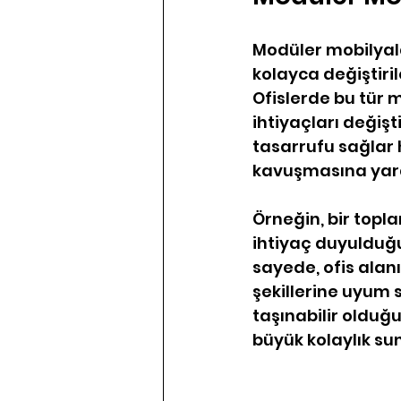
Modüler mobilyalar
kolayca değiştiri
Ofislerde bu tür m
ihtiyaçları değişt
tasarrufu sağlar
kavuşmasına yard
Örneğin, bir topl
ihtiyaç duyulduğu
sayede, ofis alanı
şekillerine uyum s
taşınabilir oldu
büyük kolaylık su