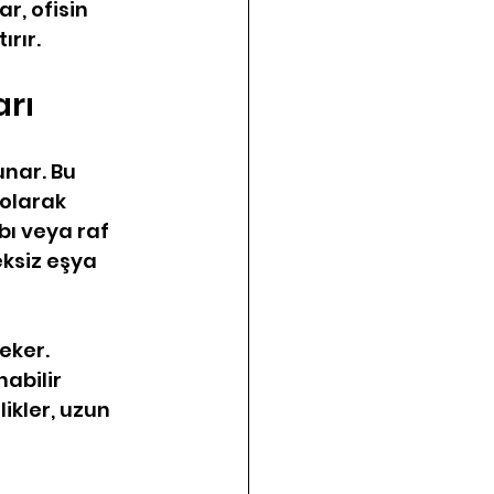
r, ofisin 
rır.
arı
nar. Bu 
 olarak 
ı veya raf 
eksiz eşya 
eker. 
abilir 
ikler, uzun 