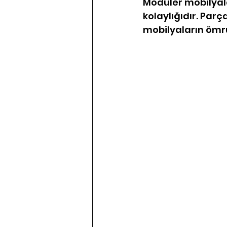
Modüler mobilyala
kolaylığıdır. Parça
mobilyaların ömrü