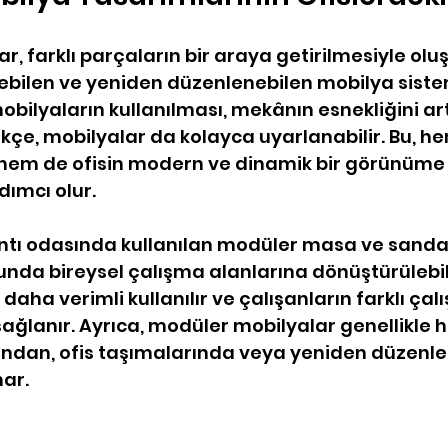
, farklı parçaların bir araya getirilmesiyle oluş
lebilen ve yeniden düzenlenebilen mobilya sistem
obilyaların kullanılması, mekânın esnekliğini artır
ikçe, mobilyalar da kolayca uyarlanabilir. Bu, h
 hem de ofisin modern ve dinamik bir görünüme
ımcı olur.
antı odasında kullanılan modüler masa ve sandal
nda bireysel çalışma alanlarına dönüştürülebili
 daha verimli kullanılır ve çalışanların farklı çal
ağlanır. Ayrıca, modüler mobilyalar genellikle ha
ğundan, ofis taşımalarında veya yeniden düzenl
nar.