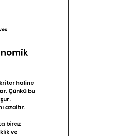
lves
onomik 
riter haline 
ar. Çünkü bu 
şur. 
ı azaltır.
a biraz 
lik ve 