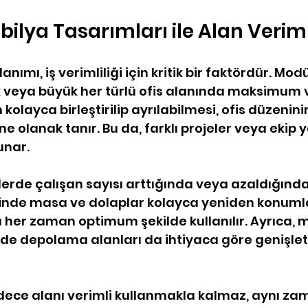
ilya Tasarımları ile Alan Verimli
anımı, iş verimliliği için kritik bir faktördür. Modü
 veya büyük her türlü ofis alanında maksimum ve
kolayca birleştirilip ayrılabilmesi, ofis düzeninin
e olanak tanır. Bu da, farklı projeler veya ekip ya
unar.
slerde çalışan sayısı arttığında veya azaldığınd
nde masa ve dolaplar kolayca yeniden konumland
nı her zaman optimum şekilde kullanılır. Ayrıca, 
de depolama alanları da ihtiyaca göre genişletil
dece alanı verimli kullanmakla kalmaz, aynı za