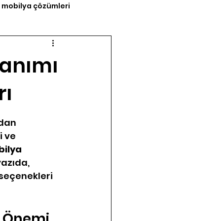
 mobilya çözümleri
lanımı
rı
dan 
 ve 
ilya 
azıda, 
seçenekleri 
i Önemi