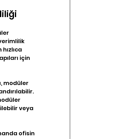
liği
ler 
rimlilik 
 hızlıca 
pıları için 
a, modüler 
ırılabilir. 
modüler 
ebilir veya 
manda ofisin 