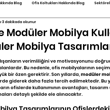
akkında Blog
Ofis Koltukları Hakkında Blog
Sektörel
m
3 dakikada okunur
de Modüler Mobilya Kul
ler Mobilya Tasarımla
yıldız
alışanların verimliliğini ve motivasyonunu doğru
lanlardır. Bu nedenle, ofis mobilyalarının seçimi
 bir özen gerektirir. Son yıllarda, 
modüler mob
erde giderek daha fazla tercih edilmektedir. Bu y
rın ofislerde kullanımının avantajları, tasarım 
ları detaylı şekilde ele alınacaktır.
ilya Tasarımlarının Ofislerdek