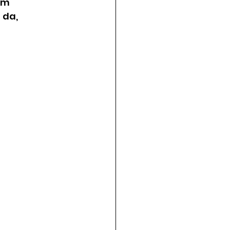
ım 
 da, 