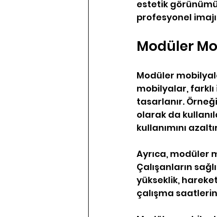
estetik görünümün
profesyonel imajı
Modüler Mob
Modüler mobilyala
mobilyalar, farklı
tasarlanır. Örneğ
olarak da kullanıla
kullanımını azaltı
Ayrıca, modüler m
Çalışanların sağl
yükseklik, hareket
çalışma saatlerin