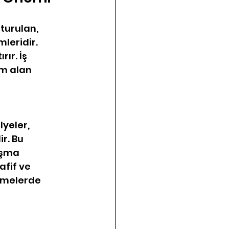
turulan, 
leridir. 
ır. İş 
em alan 
 
yeler, 
r. Bu 
ışma 
fif ve 
emelerde 