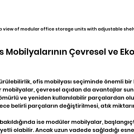
 view of modular office storage units with adjustable she
s Mobilyalarının Çevresel ve Ek
lebilirlik, ofis mobilyası seçiminde önemli bir k
r mobilyalar, çevresel açıdan da avantajlar sun
ömürlü ve yeniden kullanılabilir parçalardan olu
e belirli parçaların değiştirilmesi, atık miktarın
akıldığında ise modüler mobilyalar, başlangıçt
etli olabilir. Ancak uzun vadede sağladığı esnek