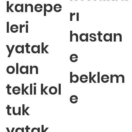
kanepe
rı
leri
hastan
yatak
e
olan
beklem
tekli kol
e
tuk
yatak