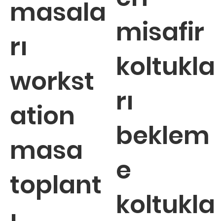
masala
misafir
rı
koltukla
workst
rı
ation
beklem
masa
e
toplant
koltukla
ı