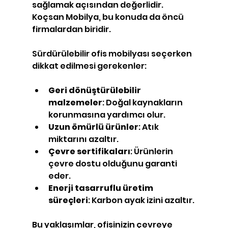
sağlamak açısından değerlidir. 
Koçsan Mobilya, bu konuda da öncü 
firmalardan biridir.
Sürdürülebilir ofis mobilyası seçerken 
dikkat edilmesi gerekenler:
Geri dönüştürülebilir 
malzemeler
: Doğal kaynakların 
korunmasına yardımcı olur.
Uzun ömürlü ürünler
: Atık 
miktarını azaltır.
Çevre sertifikaları
: Ürünlerin 
çevre dostu olduğunu garanti 
eder.
Enerji tasarruflu üretim 
süreçleri
: Karbon ayak izini azaltır.
Bu yaklaşımlar, ofisinizin çevreye 