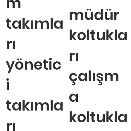
m
müdür
takımla
koltukla
rı
rı
yönetic
çalışm
i
a
takımla
koltukla
rı