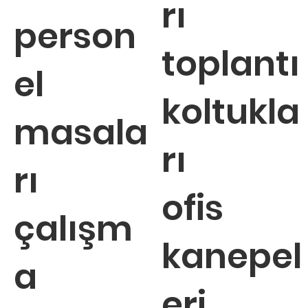
rı
person
toplantı
el
koltukla
masala
rı
rı
ofis
çalışm
kanepel
a
eri