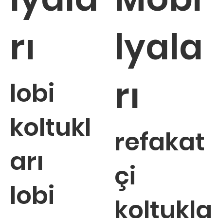
rı
lyala
rı
lobi
koltukl
refakat
arı
çi
lobi
koltukla