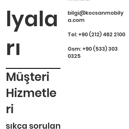
lyala
bilgi@kocsanmobily
a.com
Tel:
+90 (212) 462 2100
rı
Gsm:
+90 (533) 303
0325
Müşteri
Hizmetle
ri
sıkça sorulan