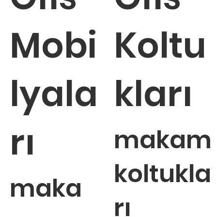
Mobi
Koltu
lyala
kları
rı
makam
koltukla
maka
rı