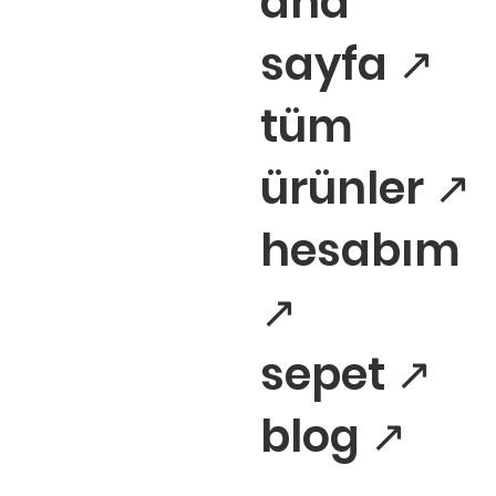
ana
sayfa ↗
tüm
ürünler ↗
hesabım
↗
sepet ↗
blog ↗