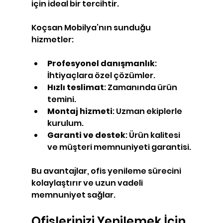
için ideal bir tercihtir.
Koçsan Mobilya’nın sunduğu 
hizmetler:
Profesyonel danışmanlık
: 
İhtiyaçlara özel çözümler.
Hızlı teslimat
: Zamanında ürün 
temini.
Montaj hizmeti
: Uzman ekiplerle 
kurulum.
Garanti ve destek
: Ürün kalitesi 
ve müşteri memnuniyeti garantisi.
Bu avantajlar, ofis yenileme sürecini 
kolaylaştırır ve uzun vadeli 
memnuniyet sağlar.
Ofislerinizi Yenilemek İçin 