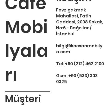
Cafe
Fevziçakmak
Mahallesi, Fatih
Mobi
Caddesi, 2008 Sokak,
No:6 - Bağcılar /
İstanbul
lyala
bilgi@kocsanmobily
a.com
Tel:
+90 (212) 462 2100
rı
Gsm:
+90 (533) 303
0325
Müşteri