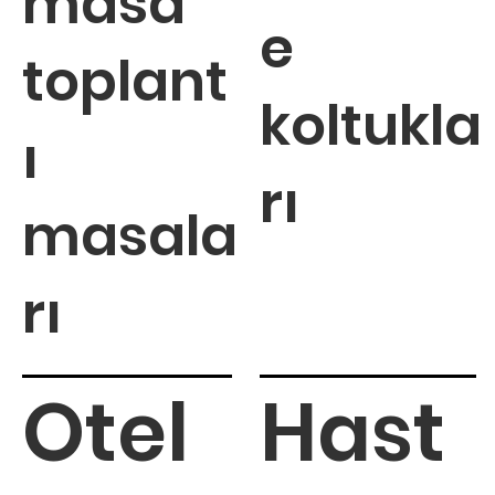
masa
e
toplant
koltukla
ı
rı
masala
rı
Otel
Hast