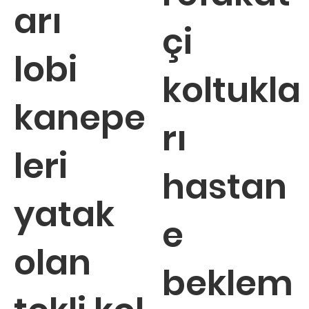
arı
çi
lobi
koltukla
kanepe
rı
leri
hastan
yatak
e
olan
beklem