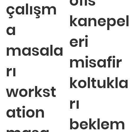
ofis
çalışm
kanepel
a
eri
masala
misafir
rı
koltukla
workst
rı
ation
beklem