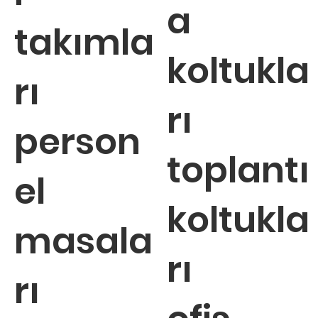
a
takımla
koltukla
rı
rı
person
toplantı
el
koltukla
masala
rı
rı