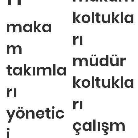
koltukla
maka
rı
m
müdür
takımla
koltukla
rı
rı
yönetic
çalışm
i