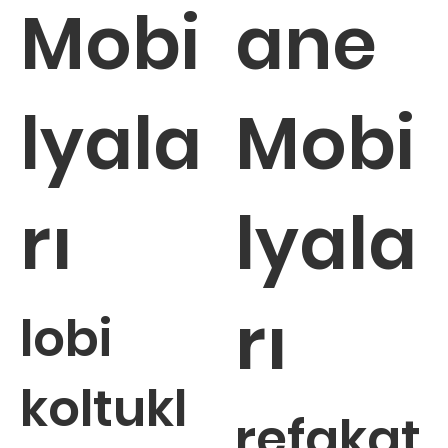
Mobi
ane
lyala
Mobi
rı
lyala
rı
lobi
koltukl
refakat