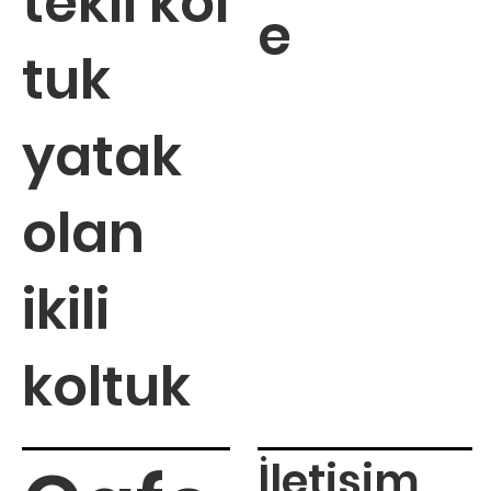
tekli kol
e
tuk
yatak
olan
ikili
koltuk
İletişim