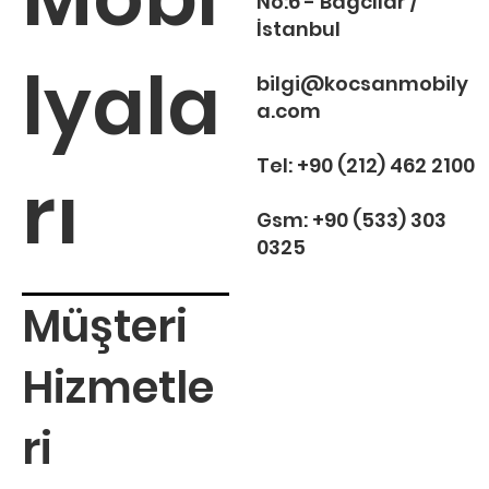
No:6 - Bağcılar /
İstanbul
lyala
bilgi@kocsanmobily
a.com
Tel:
+90 (212) 462 2100
rı
Gsm:
+90 (533) 303
0325
Müşteri
Hizmetle
ri