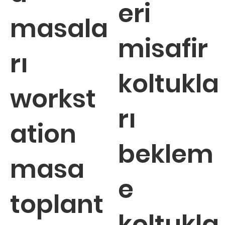
eri
masala
misafir
rı
koltukla
workst
rı
ation
beklem
masa
e
toplant
koltukla