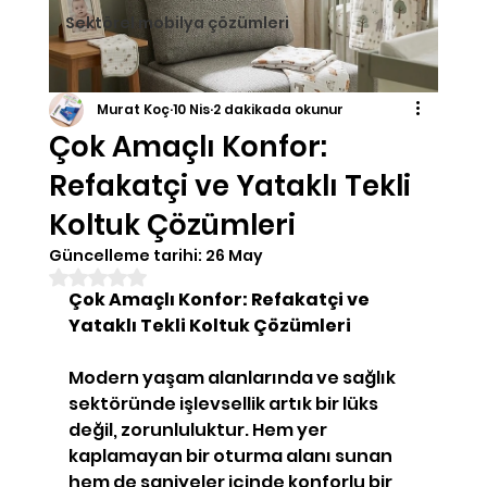
Sektörel mobilya çözümleri
Murat Koç
10 Nis
2 dakikada okunur
Çok Amaçlı Konfor:
Refakatçi ve Yataklı Tekli
Koltuk Çözümleri
Güncelleme tarihi:
26 May
5 üzerinden NaN yıldız
Çok Amaçlı Konfor: Refakatçi ve 
Yataklı Tekli Koltuk Çözümleri
Modern yaşam alanlarında ve sağlık 
sektöründe işlevsellik artık bir lüks 
değil, zorunluluktur. Hem yer 
kaplamayan bir oturma alanı sunan 
hem de saniyeler içinde konforlu bir 