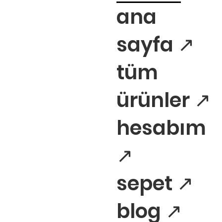
ana
sayfa ↗
tüm
ürünler ↗
hesabım
↗
sepet ↗
blog ↗