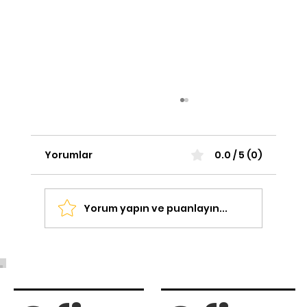
Yorumlar
0.0 / 5 (0)
Yorum yapın ve puanlayın...
Evde ve İşletmelerde VIP Deneyim:
Lüks Sinema Koltuğu Seçimi Nasıl
Olmalı?