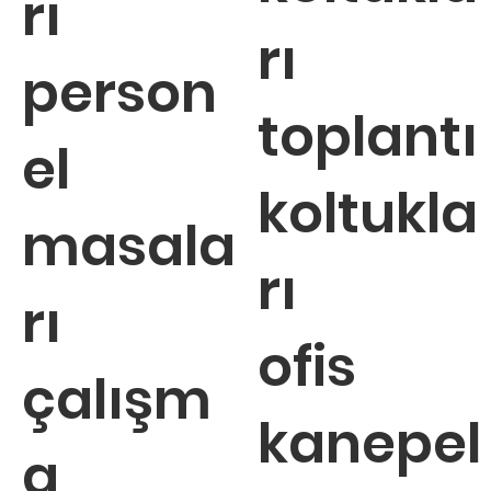
rı
rı
person
toplantı
el
koltukla
masala
rı
rı
ofis
çalışm
kanepel
a