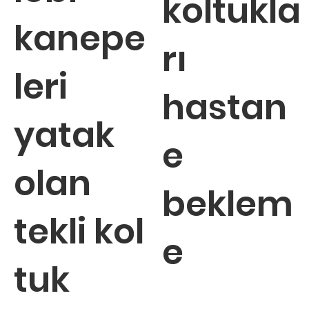
koltukla
kanepe
rı
leri
hastan
yatak
e
olan
beklem
tekli kol
e
tuk