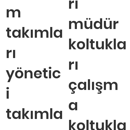
rı
m
müdür
takımla
koltukla
rı
rı
yönetic
çalışm
i
a
takımla
koltukla