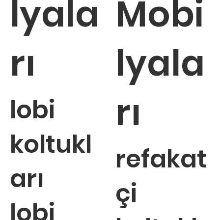
lyala
Mobi
rı
lyala
rı
lobi
koltukl
refakat
arı
çi
lobi