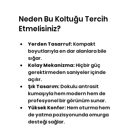
Neden Bu Koltuğu Tercih 
Etmelisiniz?
Yerden Tasarruf:
 Kompakt 
boyutlarıyla en dar alanlara bile 
sığar.
Kolay Mekanizma:
 Hiçbir güç 
gerektirmeden saniyeler içinde 
açılır.
Şık Tasarım:
 Dokulu antrasit 
kumaşıyla hem modern hem de 
profesyonel bir görünüm sunar.
Yüksek Konfor:
 Hem oturma hem 
de yatma pozisyonunda omurga 
desteği sağlar.